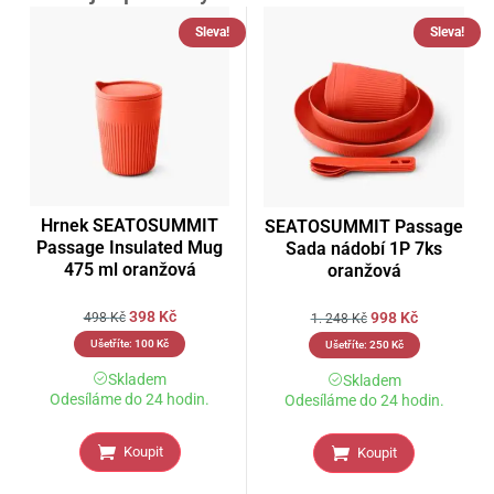
Sleva!
Sleva!
Hrnek SEATOSUMMIT
SEATOSUMMIT Passage
Passage Insulated Mug
Sada nádobí 1P 7ks
475 ml oranžová
oranžová
398
Kč
998
Kč
498
Kč
1. 248
Kč
Ušetříte:
100
Kč
Ušetříte:
250
Kč
Skladem
Skladem
Odesíláme do 24 hodin.
Odesíláme do 24 hodin.
Koupit
Koupit