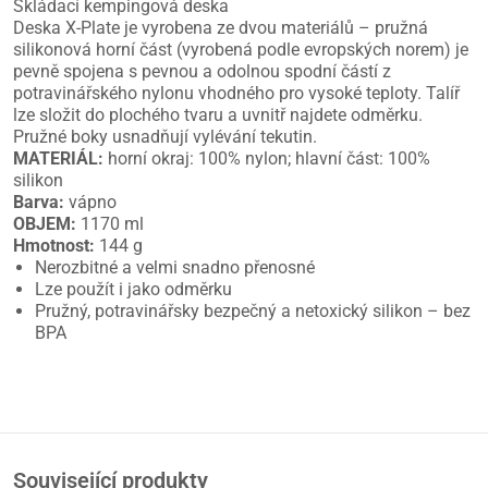
Skládací kempingová deska
Deska X-Plate je vyrobena ze dvou materiálů – pružná
silikonová horní část (vyrobená podle evropských norem) je
pevně spojena s pevnou a odolnou spodní částí z
potravinářského nylonu vhodného pro vysoké teploty. Talíř
lze složit do plochého tvaru a uvnitř najdete odměrku.
Pružné boky usnadňují vylévání tekutin.
MATERIÁL:
horní okraj: 100% nylon; hlavní část: 100%
silikon
Barva:
vápno
OBJEM:
1170 ml
Hmotnost:
144 g
Nerozbitné a velmi snadno přenosné
Lze použít i jako odměrku
Pružný, potravinářsky bezpečný a netoxický silikon – bez
BPA
Související produkty