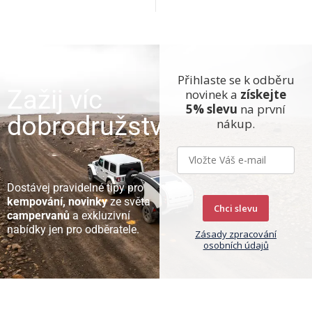
Přihlaste se k odběru
Zažij víc
novinek a
získejte
5% slevu
na první
dobrodružství
nákup.
Dostávej pravidelné tipy pro
kempování, novinky
ze světa
Chci slevu
campervanů
a exkluzivní
nabídky jen pro odběratele.
Zásady zpracování
osobních údajů