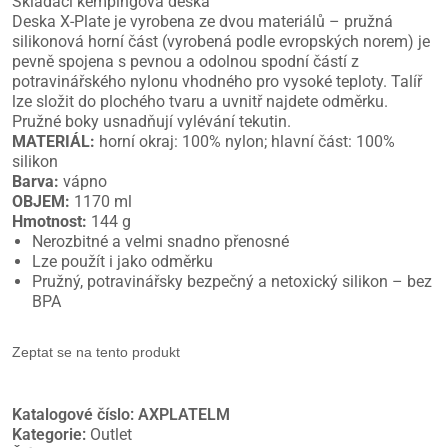
Skládací kempingová deska
Deska X-Plate je vyrobena ze dvou materiálů – pružná
silikonová horní část (vyrobená podle evropských norem) je
pevně spojena s pevnou a odolnou spodní částí z
potravinářského nylonu vhodného pro vysoké teploty. Talíř
lze složit do plochého tvaru a uvnitř najdete odměrku.
Pružné boky usnadňují vylévání tekutin.
MATERIÁL:
horní okraj: 100% nylon; hlavní část: 100%
silikon
Barva:
vápno
OBJEM:
1170 ml
Hmotnost:
144 g
Nerozbitné a velmi snadno přenosné
Lze použít i jako odměrku
Pružný, potravinářsky bezpečný a netoxický silikon – bez
BPA
Zeptat se na tento produkt
Katalogové číslo:
AXPLATELM
Kategorie:
Outlet