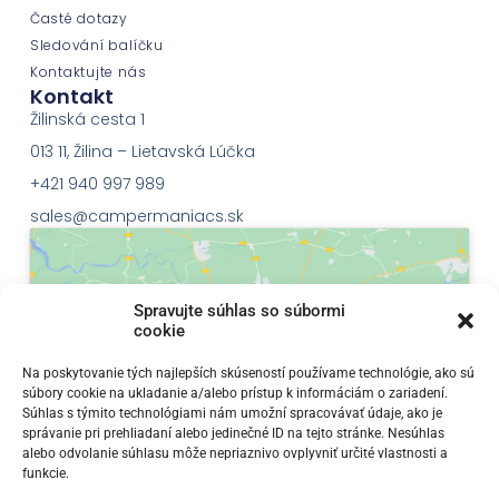
Časté dotazy
Sledování balíčku
Kontaktujte nás
Kontakt
Žilinská cesta 1
013 11, Žilina – Lietavská Lúčka
+421 940 997 989
sales@campermaniacs.sk
Spravujte súhlas so súbormi
cookie
Klepnutím přijměte marketingové soubory
Na poskytovanie tých najlepších skúseností používame technológie, ako sú
súbory cookie na ukladanie a/alebo prístup k informáciám o zariadení.
cookie a povolte tento obsah
Súhlas s týmito technológiami nám umožní spracovávať údaje, ako je
správanie pri prehliadaní alebo jedinečné ID na tejto stránke. Nesúhlas
alebo odvolanie súhlasu môže nepriaznivo ovplyvniť určité vlastnosti a
funkcie.