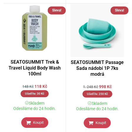
Sleva!
Sleva!
SEATOSUMMIT Trek &
SEATOSUMMIT Passage
Travel Liquid Body Wash
Sada nádobí 1P 7ks
100ml
modrá
118
Kč
998
Kč
148
Kč
1. 248
Kč
Ušetříte:
30
Kč
Ušetříte:
250
Kč
Skladem
Skladem
Odesíláme do 24 hodin.
Odesíláme do 24 hodin.
Koupit
Koupit