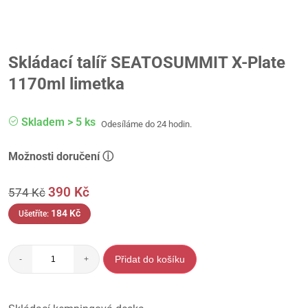
Skládací talíř SEATOSUMMIT X-Plate
1170ml limetka
Skladem > 5 ks
Odesíláme do 24 hodin.
Možnosti doručení ⓘ
390
Kč
574
Kč
184
Kč
Ušetříte:
Přidat do košíku
-
+