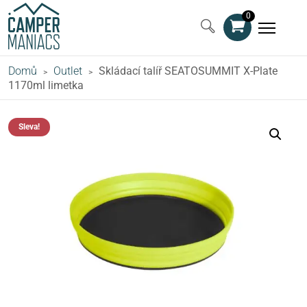
0
Domů
Outlet
Skládací talíř SEATOSUMMIT X-Plate
>
>
1170ml limetka
Sleva!