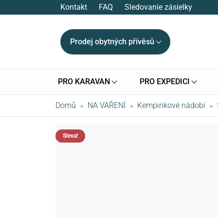
Kontakt
FAQ
Sledovanie zásielky
Prodej obytných přívěsů
PRO KARAVAN
PRO EXPEDICI
Domů
NA VAŘENÍ
Kempinkové nádobí
>
>
>
Sleva!