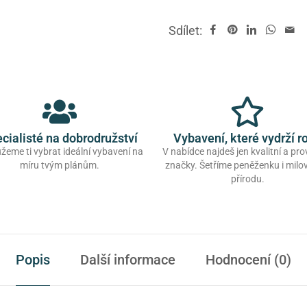
Sdílet:
cialisté na dobrodružství
Vybavení, které vydrží r
eme ti vybrat ideální vybavení na
V nabídce najdeš jen kvalitní a pr
míru tvým plánům.
značky. Šetříme peněženku i mil
přírodu.
Popis
Další informace
Hodnocení (0)