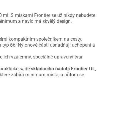
0 ml. S miskami Frontier se už nikdy nebudete
í minimum a navíc má skvělý design.
velmi kompaktním společníkem na cesty.
 typ 66. Nylonové části usnadňují uchopení a
jejich vzájemný, speciálně upravený tvar
 praktické sadě
skládacího nádobí Frontier UL
,
 které zabírá minimum místa, a přitom se