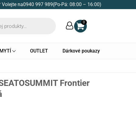
 Volejte na
0940 997 989
(Po-Pá: 08:00 – 16:00)
0
 MYTÍ
OUTLET
Dárkové poukazy
 SEATOSUMMIT Frontier
á