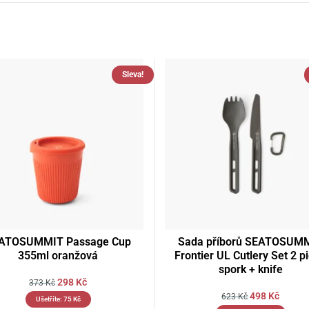
Sleva!
ATOSUMMIT Passage Cup
Sada příborů SEATOSUM
355ml oranžová
Frontier UL Cutlery Set 2 p
spork + knife
298
Kč
373
Kč
498
Kč
623
Kč
Ušetříte:
75
Kč