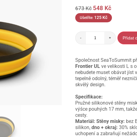
548
Kč
673
Kč
125
Kč
Ušetříte:
Přidat 
-
+
Společnost SeaToSummit pře
Frontier UL
ve velikosti L s
nebudete muset obávat jíst 
tepelně odolný, téměř neznič
skvělý design.
Specifikace:
Pružné silikonové stěny mis
výšce pouhých 17 mm, takže
cesty.
Materiál:
Stěny misky:
bez B
silikon,
dno + okraj:
30% sklo
uchopení a zabraňují nežádo