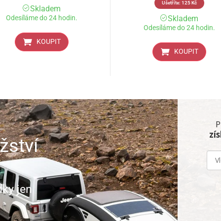
Ušetříte:
125
Kč
Skladem
Odesíláme do 24 hodin.
Skladem
Odesíláme do 24 hodin.
KOUPIT
KOUPIT
P
zí
žství
dky jen