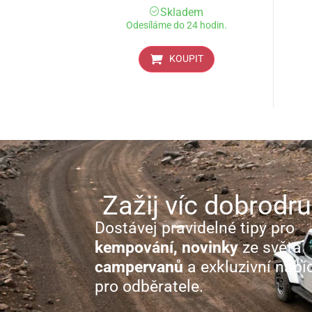
Skladem
Odesíláme do 24 hodin.
KOUPIT
Zažij víc dobrodru
Dostávej pravidelné tipy pro
kempování, novinky
ze světa
campervanů
a exkluzivní nabí
pro odběratele.