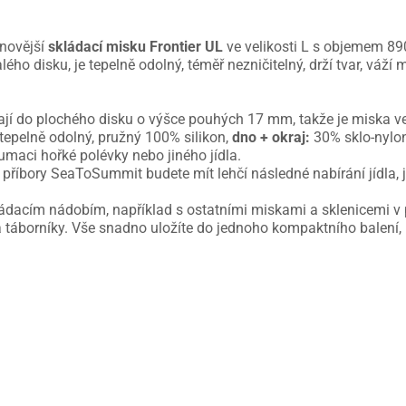
novější
skládací misku Frontier UL
ve velikosti L s objemem 89
ého disku, je tepelně odolný, téměř nezničitelný, drží tvar, váž
ají do plochého disku o výšce pouhých 17 mm, takže je miska 
tepelně odolný, pružný 100% silikon,
dno + okraj:
30% sklo-nylon
maci hořké polévky nebo jiného jídla.
 příbory SeaToSummit budete mít lehčí následné nabírání jídla, 
kládacím nádobím, například s ostatními miskami a sklenicemi v
va táborníky. Vše snadno uložíte do jednoho kompaktního balení,