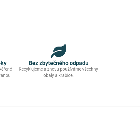
oky
Bez zbytečného odpadu
ověřené
Recyklujeme a znovu používáme všechny
ovanou
obaly a krabice.