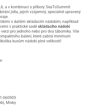
 UL a v kombinaci s příbory SeaToSummit
írání jídla, jejich vzájemný, speciálně upravený
kraje.
tibilní s dalším skládacím nádobím, například
icemi v praktické sadě
skládacího nádobí
te verzi pro jednoho nebo pro dva táborníky. Vše
ompaktního balení, které zabírá minimum
ěkolika kusům nádobí plné velikosti!
cm
1-060905
bí
,
Misky