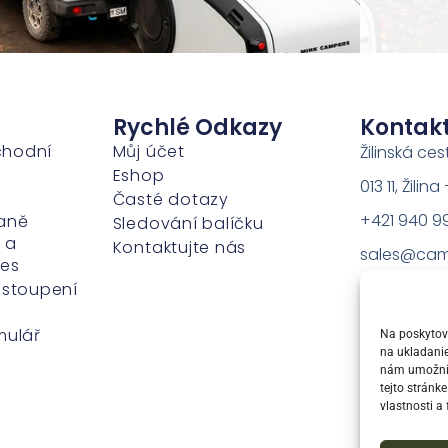
Rychlé Odkazy
Kontak
chodní
Můj účet
Žilinská ces
Eshop
013 11, Žili
Časté dotazy
+421 940 9
aně
Sledování balíčku
 a
Kontaktujte nás
sales@cam
ies
dstoupení
mulář
Na poskytova
na ukladanie
nám umožní s
tejto stránk
vlastnosti a 