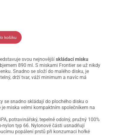
do košíku
dstavuje svou nejnovější
skládací misku
 objemem 890 ml. S miskami Frontier se už nikdy
venku. Snadno se složí do malého disku, je
itelný, drží tvar, váží minimum a navíc má
ky se snadno skládají do plochého disku o
 je miska velmi kompaktním společníkem na
PA, potravinářský, tepelně odolný, pružný 100%
-nylon typ 66. Nylonové části usnadňují
ucímu popálení prstů při konzumaci hořké