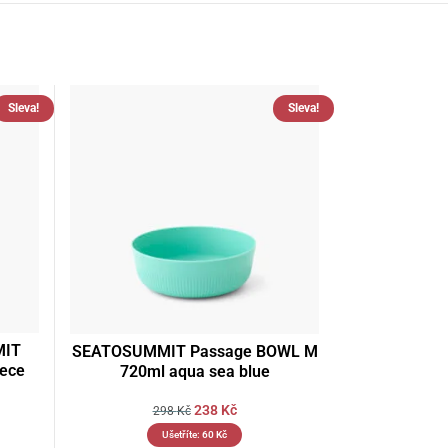
Sleva!
Sleva!
MIT
SEATOSUMMIT Passage BOWL M
iece
720ml aqua sea blue
238
Kč
298
Kč
Ušetříte:
60
Kč