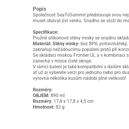
Popis
Společnost SeaToSummit představuje svou nej
muset obávat jíst venku. Snadno se složí do mal
Specifikace:
Pružné silikonové stěny misky se snadno sklád
Materiál:
Stěny misky:
bez BPA, potravinářský, 
zabraňují nežádoucímu popálení prstů při konzu
Se skládací miskou Frontier UL a v kombinaci s
zanechá v misce čisté okraje.
V rámci balení je také kompatibilní s dalším s
ať už si vyberete verzi pro jednoho nebo pro d
vyrovná několika kusům nádobí plné velikosti!
Rozměry:
OBJEM:
890 ml
Rozměry
: 17,8 x 17,8 x 4,5 cm
Hmotnost:
82 g