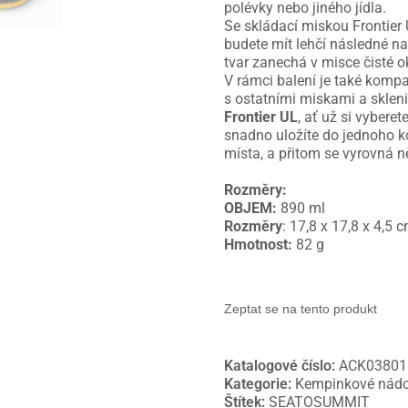
polévky nebo jiného jídla.
Se skládací miskou Frontier
budete mít lehčí následné nab
tvar zanechá v misce čisté o
V rámci balení je také kompa
s ostatními miskami a sklen
Frontier UL
, ať už si vybere
snadno uložíte do jednoho k
místa, a přitom se vyrovná n
Rozměry:
OBJEM:
890 ml
Rozměry
: 17,8 x 17,8 x 4,5 
Hmotnost:
82 g
Zeptat se na tento produkt
Katalogové číslo:
ACK03801
Kategorie:
Kempinkové nádo
Štítek:
SEATOSUMMIT