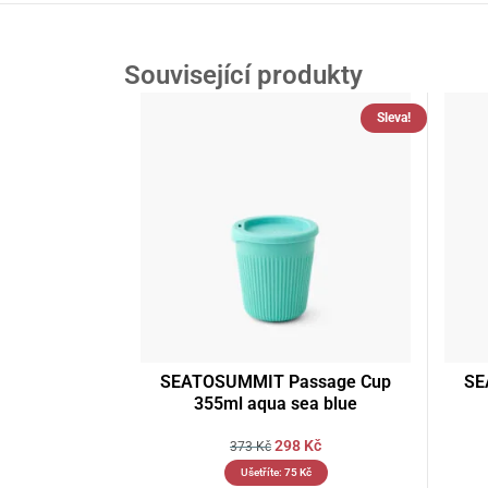
Související produkty
Sleva!
SEATOSUMMIT Passage Cup
SE
355ml aqua sea blue
298
Kč
373
Kč
Ušetříte:
75
Kč