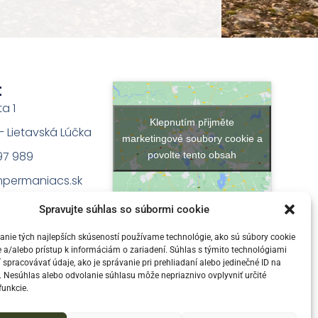
t
ta 1
Klepnutím přijměte
na – Lietavská Lúčka
marketingové soubory cookie a
97 989
povolte tento obsah
permaniacs.sk
Spravujte súhlas so súbormi cookie
nie tých najlepších skúseností používame technológie, ako sú súbory cookie
 a/alebo prístup k informáciám o zariadení. Súhlas s týmito technológiami
pracovávať údaje, ako je správanie pri prehliadaní alebo jedinečné ID na
e. Nesúhlas alebo odvolanie súhlasu môže nepriaznivo ovplyvniť určité
funkcie.