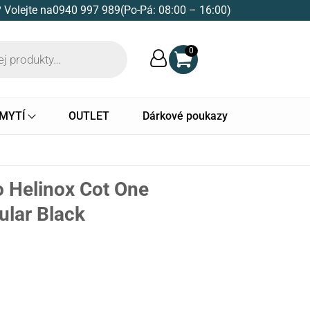
 Volejte na
0940 997 989
(Po-Pá: 08:00 – 16:00)
0
 MYTÍ
OUTLET
Dárkové poukazy
o Helinox Cot One
ular Black