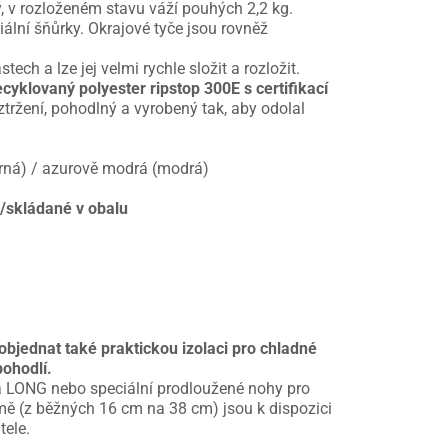
ký, v rozloženém stavu váží pouhých 2,2 kg.
ální šňůrky. Okrajové tyče jsou rovněž
ech a lze jej velmi rychle složit a rozložit.
ecyklovaný polyester ripstop 300E s certifikací
oztržení, pohodlný a vyrobený tak, aby odolal
rná) / azurově modrá (modrá)
/skládané v obalu
objednat také praktickou izolaci pro chladné
pohodlí.
a LONG nebo speciální prodloužené nohy pro
mě (z běžných 16 cm na 38 cm) jsou k dispozici
tele.