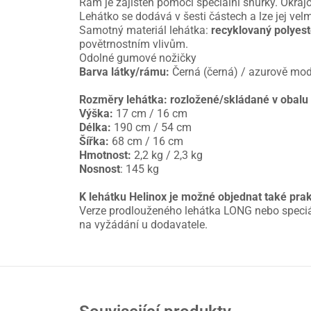
Rám je zajištěn pomocí speciální šňůrky. Okrajo
Lehátko se dodává v šesti částech a lze jej velmi
Samotný materiál lehátka:
recyklovaný polyest
povětrnostním vlivům.
Odolné gumové nožičky
Barva látky/rámu:
Černá (černá) / azurově mo
Rozměry lehátka: rozložené/skládané v obalu
Výška:
17 cm / 16 cm
Délka:
190 cm / 54 cm
Šířka:
68 cm / 16 cm
Hmotnost:
2,2 kg / 2,3 kg
Nosnost
: 145 kg
K lehátku Helinox je možné objednat také prakt
Verze prodlouženého lehátka LONG nebo speciál
na vyžádání u dodavatele.