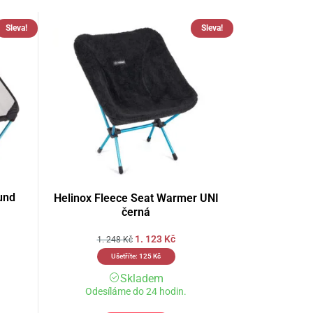
Sleva!
Sleva!
und
Helinox Fleece Seat Warmer UNI
černá
1. 123
Kč
1. 248
Kč
Ušetříte:
125
Kč
Skladem
Odesíláme do 24 hodin.