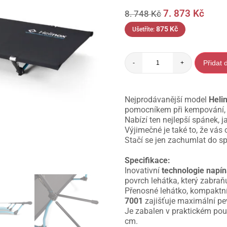
7. 873
Kč
8. 748
Kč
875
Kč
Ušetříte:
Přidat 
-
+
Nejprodávanější model
Heli
pomocníkem při kempování, 
Nabízí ten nejlepší spánek,
Výjimečné je také to, že vás
Stačí se jen zachumlat do s
Specifikace:
Inovativní
technologie napí
povrch lehátka, který zabraň
Přenosné lehátko, kompaktní 
7001
zajišťuje maximální pe
Je zabalen v praktickém pou
cm.