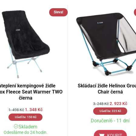
Sleva!
ateplení kempingové židle
Skládací židle Helinox Gro
nox Fleece Seat Warmer TWO
Chair černá
čierna
2. 923
Kč
3. 248
Kč
1. 348
Kč
1. 498
Kč
Ušetříte:
325
Kč
Ušetříte:
150
Kč
Doručení6 - 11 dní
Skladem
Odesíláme do 24 hodin.
KOUPIT