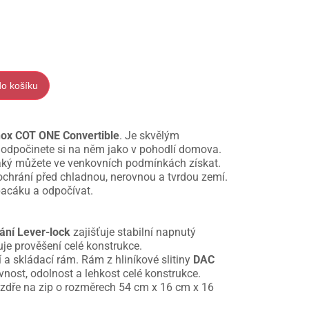
do košíku
nox COT ONE Convertible
. Je skvělým
odpočinete si na něm jako v pohodlí domova.
 jaký můžete ve venkovních podmínkách získat.
 ochrání před chladnou, nerovnou a tvrdou zemí.
pacáku a odpočívat.
nání Lever-lock
zajišťuje stabilní napnutý
uje prověšení celé konstrukce.
a skládací rám. Rám z hliníkové slitiny
DAC
vnost, odolnost a lehkost celé konstrukce.
zdře na zip o rozměrech 54 cm x 16 cm x 16