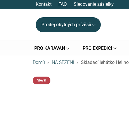
Kontakt
FAQ
Sledovanie zásielky
Prodej obytných přívěsů
PRO KARAVAN
PRO EXPEDICI
Domů
NA SEZENÍ
Skládací lehátko Helino
>
>
Sleva!