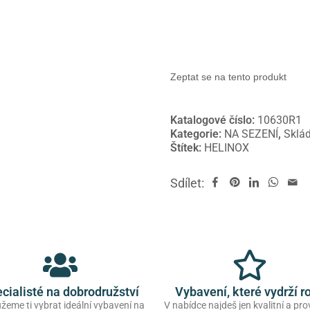
Zeptat se na tento produkt
Katalogové číslo:
10630R1
Kategorie:
NA SEZENÍ
,
Sklád
Štítek:
HELINOX
Sdílet:
cialisté na dobrodružství
Vybavení, které vydrží r
eme ti vybrat ideální vybavení na
V nabídce najdeš jen kvalitní a pr