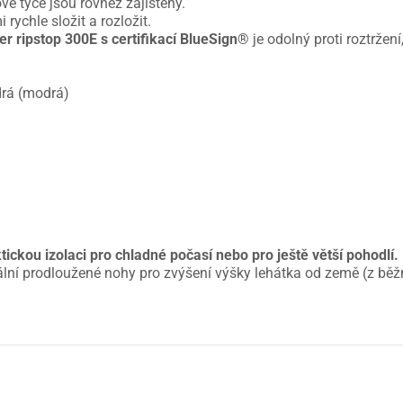
vé tyče jsou rovněž zajištěny.
 rychle složit a rozložit.
er ripstop 300E s certifikací BlueSign®
je odolný proti roztržen
drá (modrá)
ickou izolaci pro chladné počasí nebo pro ještě větší pohodlí.
ní prodloužené nohy pro zvýšení výšky lehátka od země (z běž