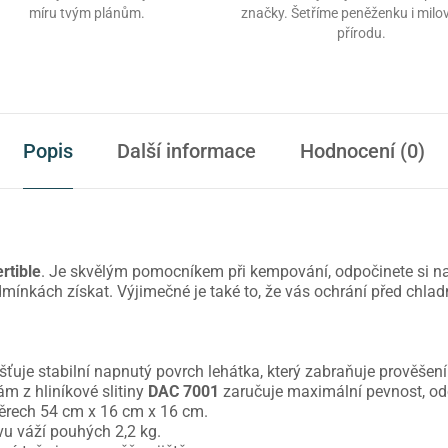
míru tvým plánům.
značky. Šetříme peněženku i mil
přírodu.
Popis
Další informace
Hodnocení (0)
rtible
. Je skvělým pomocníkem při kempování, odpočinete si n
mínkách získat. Výjimečné je také to, že vás ochrání před chlad
išťuje stabilní napnutý povrch lehátka, který zabraňuje prověšení
m z hliníkové slitiny
DAC 7001
zaručuje maximální pevnost, odo
měrech 54 cm x 16 cm x 16 cm.
avu váží pouhých 2,2 kg.