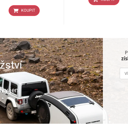
KOUPIT
P
zí
žství
dky jen