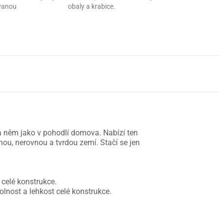
ovanou
obaly a krabice.
a něm jako v pohodlí domova. Nabízí ten
nou, nerovnou a tvrdou zemí. Stačí se jen
 celé konstrukce.
lnost a lehkost celé konstrukce.