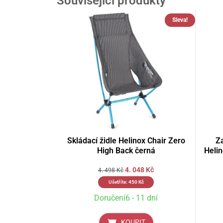
Související produkty
Sleva!
Skládací židle Helinox Chair Zero
Z
High Back černá
Heli
4. 048
Kč
4. 498
Kč
Ušetříte:
450
Kč
Doručení6 - 11 dní
KOUPIT