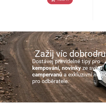
Zažij víc dobrodru
Dostávej pravidelné tipy pro
kempování, novinky
ze světa
campervanů
a exkluzivní nabí
pro odběratele.