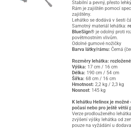
Stabilní a pevný, přesto leh
Rám je zajištěn pomocí speci
zajištěny.
Lehátko se dodává v šesti část
Samotný materiál lehátka:
r
BlueSign®
je odolný proti r
povětrnostním vlivům.
Odolné gumové nožičky
Barva látky/rámu:
Černá (če
Rozměry lehátka: rozložené
Výška:
17 cm / 16 cm
Délka:
190 cm / 54 cm
Šířka:
68 cm / 16 cm
Hmotnost:
2,2 kg / 2,3 kg
Nosnost
: 145 kg
K lehátku Helinox je možné 
počasí nebo pro ještě větší 
Verze prodlouženého lehátk
zvýšení výšky lehátka od ze
pouze na vyžádání u dodava