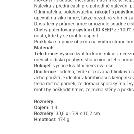
Nálevka v přední části pro pohodlné nalévání p
Odnímatelná, polohovatelná
rukojeť s pojistko
upevnit na víko hrnce, takže nezabírá v hrnci žá
Dostatečný průměr hrnce umožňuje snadné čiště
Chytrý patentovaný
systém LID KEEP
ze 100% si
místo, kde by se mohlo ušpinit.
Praktická stupnice objemu na vnitřní straně h
Materiál:
Tělo hrnce:
vysoce kvalitní konstrukce z nerez
menšího disku pouhým stlačením celého hrnce
Rukojeť
: vysoce kvalitní nerezová ocel
Dno hrnce
: odolná, tvrdě eloxovaná hliníková s
Jeho použití je ideální v kombinaci s kempinko
třeba mít na paměti, že domácí sporáky mají vy
mohl by poškodit hrnec, zejména stěny a poklic
Rozměry:
Objem:
1,8 l
Rozměry
: 30,8 x 17,9 x 10,2 cm
Hmotnost
: 474 g