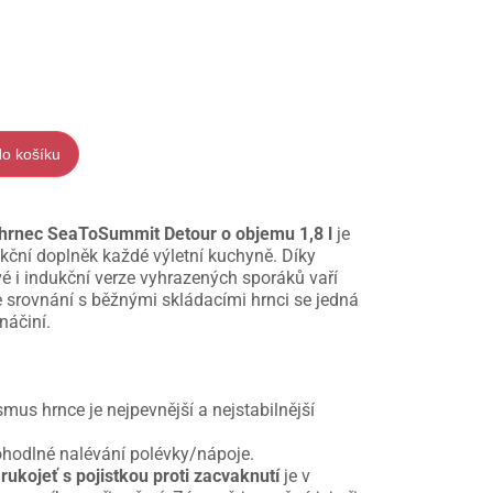
do košíku
 hrnec SeaToSummit Detour o objemu 1,8 l
je
kční doplněk každé výletní kuchyně. Díky
é i indukční verze vyhrazených sporáků vaří
srovnání s běžnými skládacími hrnci se jedná
náčiní.
mus hrnce je nejpevnější a nejstabilnější
pohodlné nalévání polévky/nápoje.
á
rukojeť s pojistkou proti zacvaknutí
je v