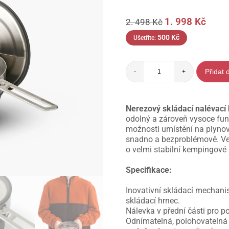
1. 998
Kč
2. 498
Kč
500
Kč
Ušetříte:
Přidat 
-
+
Nerezový skládací nalévací
odolný a zároveň vysoce fun
možnosti umístění na plynov
snadno a bezproblémově. Ve 
o velmi stabilní kempingové 
Specifikace:
Inovativní skládací mechanis
skládací hrnec.
Nálevka v přední části pro 
Odnímatelná, polohovateln