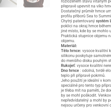
rozloženém stavu vítaným po
přepravě upevnit na víko hrnc
Dostatečný průměr hrnce um
profilu příborů Sea to Summi
Chytrý patentovaný
systém 
poklici na okraj hrnce během
jiné místo, kde by se mohlo u
Praktická stupnice objemu n
objemu.
Materiál:
Tělo hrnce:
vysoce kvalitní 
silikonu poskytuje samotném
do menšího disku pouhým st
Rukojeť
: vysoce kvalitní ner
Dno hrnce
: odolná, tvrdě el
teplo při přípravě pokrmů.
Jeho použití je ideální v k
speciálně pro tento typ příp
je třeba mít na paměti, že d
by se mohl poškodit. Venkovn
nepředvídatelný a mohl by po
nejsou určeny pro venkovní 