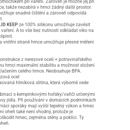
mocníkem při vaření. Zároveň je možné jej při
e, takže nezabírá v hrnci žádný další prostor.
ožňuje snadné čištění a zároveň odpovídá
t.
LID KEEP
ze 100% silikonu umožňuje zavěsit
 vaření. A to vše bez nutnosti odkládat víko na
špinit.
a vnitřní straně hrnce umožňuje přesné měření
konstrukce z nerezové oceli + potravinářského
u hrnci maximální stabilitu a možnost složení
lačením celého hrnce. Neobsahuje BPA.
ezová ocel
oxovaná hliníková slitina, která výborně vede
ombinaci s kempinkovými hořáky/vařiči určenými
ravy jídla. Při používání v domácích podmínkách
omácí sporáky mají vyšší tepelný výkon a hrnec
í oheň také není vhodný, protože je
škodit hrnec, zejména stěny a poklici. Ty
oheň.