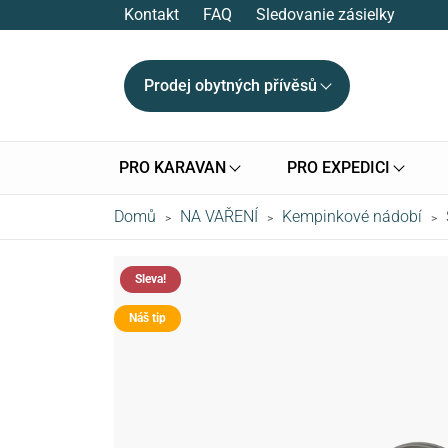
Kontakt
FAQ
Sledovanie zásielky
Prodej obytných přívěsů
PRO KARAVAN
PRO EXPEDICI
Domů
NA VAŘENÍ
Kempinkové nádobí
>
>
>
Sleva!
Náš tip