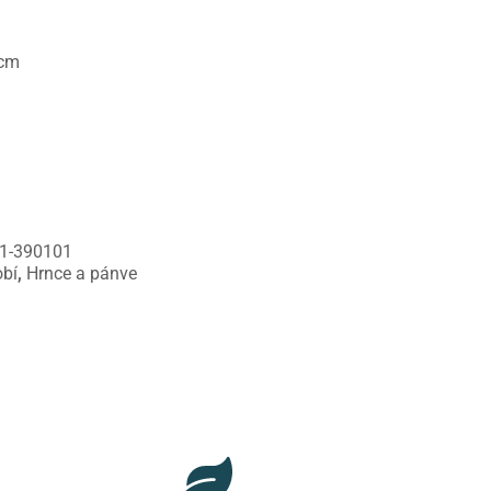
 cm
1-390101
bí
,
Hrnce a pánve