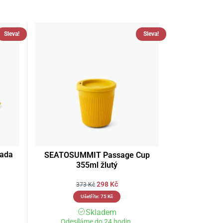
Sleva!
Sleva!
ada
SEATOSUMMIT Passage Cup
355ml žlutý
298
Kč
373
Kč
Ušetříte:
75
Kč
Skladem
Odesíláme do 24 hodin.