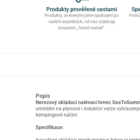
Produkty prověřené cestami
Spe
Produkty, se kterými jsme spokojení po
Pomůž
našich expedicích, od nás získávají
označení „Travel tested“.
Popis
Nerezový skládací nalévací hrnec SeaToSummi
umístění na plynové i indukční verze vyhrazený
kempingové náčiní.
Specifikace:
Inovativní skládací mechanismus hrnce je nejpev