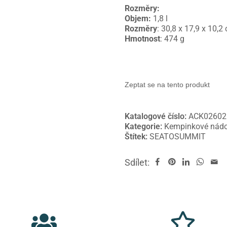
Rozměry:
Objem:
1,8 l
Rozměry
: 30,8 x 17,9 x 10,2
Hmotnost
: 474 g
Zeptat se na tento produkt
Katalogové číslo:
ACK02602
Kategorie:
Kempinkové nádo
Štítek:
SEATOSUMMIT
Sdílet: