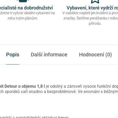
cialisté na dobrodružství
Vybavení, které vydrží r
eme ti vybrat ideální vybavení na
V nabídce najdeš jen kvalitní a pr
míru tvým plánům.
značky. Šetříme peněženku i mil
přírodu.
Popis
Další informace
Hodnocení (0)
t Detour o objemu 1,8 l
je odolný a zároveň vysoce funkční do
ch sporáků vaří snadno a bezproblémově. Ve srovnání s běžnými 
nější a nejstabilnější skládací hrnec.