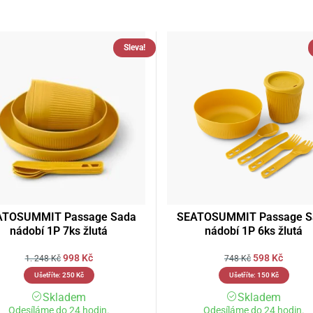
Sleva!
ATOSUMMIT Passage Sada
SEATOSUMMIT Passage S
nádobí 1P 7ks žlutá
nádobí 1P 6ks žlutá
998
Kč
598
Kč
1. 248
Kč
748
Kč
Ušetříte:
250
Kč
Ušetříte:
150
Kč
Skladem
Skladem
Odesíláme do 24 hodin.
Odesíláme do 24 hodin.