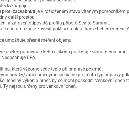
olévky/nápoje.
u proti zacvaknutí
je v rozloženém stavu vítaným pomocníkem při
dný další prostor.
ní a zároveň odpovídá profilu příborů Sea to Summit.
likonu umožňuje zavěsit poklici na okraj hrnce během vaření. A 
rnce umožňuje přesné měření objemu.
ové oceli + potravinářského silikonu poskytuje samotnému hrnci
. Neobsahuje BPA.
litina, která výborně vede teplo při přípravě pokrmů.
vými hořáky/vařiči určenými speciálně pro tento typ přípravy jí
šší tepelný výkon a hrnec by se mohl poškodit. Venkovní oheň ta
i. Ty nejsou určeny pro venkovní oheň.