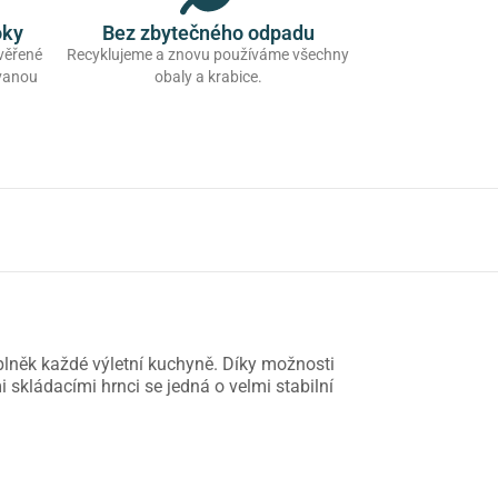
oky
Bez zbytečného odpadu
ověřené
Recyklujeme a znovu používáme všechny
ovanou
obaly a krabice.
plněk každé výletní kuchyně. Díky možnosti
skládacími hrnci se jedná o velmi stabilní