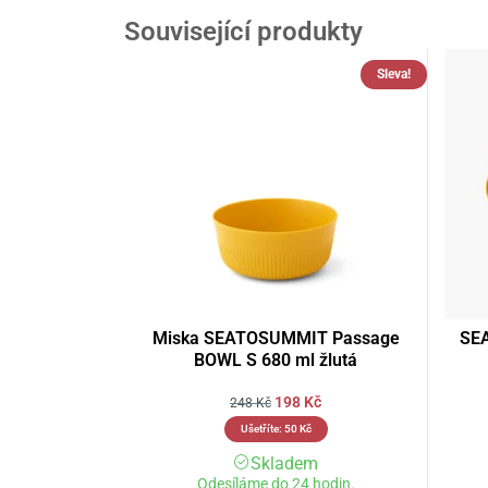
Související produkty
Sleva!
Miska SEATOSUMMIT Passage
SE
BOWL S 680 ml žlutá
198
Kč
248
Kč
Ušetříte:
50
Kč
Skladem
Odesíláme do 24 hodin.