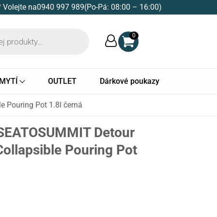
 Volejte na
0940 997 989
(Po-Pá: 08:00 – 16:00)
0
 MYTÍ
OUTLET
Dárkové poukazy
e Pouring Pot 1.8l černá
c SEATOSUMMIT Detour
Collapsible Pouring Pot