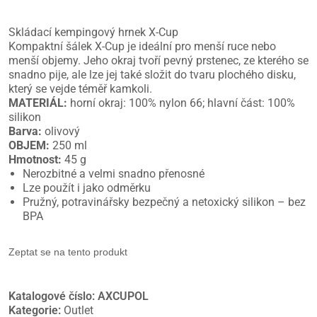
Skládací kempingový hrnek X-Cup
Kompaktní šálek X-Cup je ideální pro menší ruce nebo
menší objemy. Jeho okraj tvoří pevný prstenec, ze kterého se
snadno pije, ale lze jej také složit do tvaru plochého disku,
který se vejde téměř kamkoli.
MATERIÁL:
horní okraj: 100% nylon 66; hlavní část: 100%
silikon
Barva:
olivový
OBJEM:
250 ml
Hmotnost:
45 g
Nerozbitné a velmi snadno přenosné
Lze použít i jako odměrku
Pružný, potravinářsky bezpečný a netoxický silikon – bez
BPA
Zeptat se na tento produkt
Katalogové číslo:
AXCUPOL
Kategorie:
Outlet