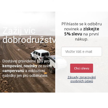
Přihlaste se k odběru
Zažij víc
novinek a
získejte
5% slevu
na první
dobrodružství
nákup.
Dostávej pravidelné tipy pro
kempování, novinky
ze světa
Chci slevu
campervanů
a exkluzivní
nabídky jen pro odběratele.
Zásady zpracování
osobních údajů