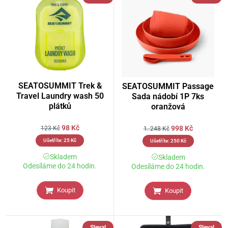
SEATOSUMMIT Trek &
SEATOSUMMIT Passage
Travel Laundry wash 50
Sada nádobí 1P 7ks
plátků
oranžová
98
Kč
998
Kč
123
Kč
1. 248
Kč
Ušetříte:
25
Kč
Ušetříte:
250
Kč
Skladem
Skladem
Odesíláme do 24 hodin.
Odesíláme do 24 hodin.
Koupit
Koupit
Sleva!
Sleva!