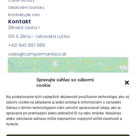
Časté dotazy
Sledování balíčku
Kontaktujte nás
Kontakt
Žilinská cesta 1
013 11, Žilina – Lietavská Lúčka
+421 940 997 989
sales@campermaniacs.sk
Spravujte súhlas so súbormi
cookie
Klepnutím přijměte marketingové soubory
Na poskytovanie tých najlepších skúseností používame technológie, ako sú
súbory cookie na ukladanie a/alebo prístup k informáciám o zariadení.
cookie a povolte tento obsah
Súhlas s týmito technológiami nám umožní spracovávať údaje, ako je
správanie pri prehliadaní alebo jedinečné ID na tejto stránke. Nesúhlas
alebo odvolanie súhlasu môže nepriaznivo ovplyvniť určité vlastnosti a
funkcie.