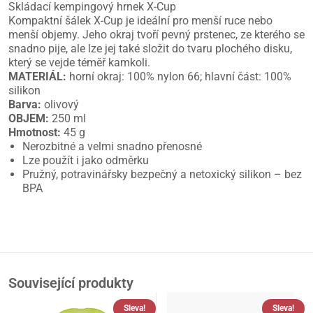
Skládací kempingový hrnek X-Cup
Kompaktní šálek X-Cup je ideální pro menší ruce nebo
menší objemy. Jeho okraj tvoří pevný prstenec, ze kterého se
snadno pije, ale lze jej také složit do tvaru plochého disku,
který se vejde téměř kamkoli.
MATERIÁL:
horní okraj: 100% nylon 66; hlavní část: 100%
silikon
Barva:
olivový
OBJEM:
250 ml
Hmotnost:
45 g
Nerozbitné a velmi snadno přenosné
Lze použít i jako odměrku
Pružný, potravinářsky bezpečný a netoxický silikon – bez
BPA
Související produkty
Sleva!
Sleva!