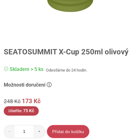
SEATOSUMMIT X-Cup 250ml olivový
Skladem > 5 ks
Odesíláme do 24 hodin.
Možnosti doručení ⓘ
173
Kč
248
Kč
75
Kč
Ušetříte:
Přidat do košíku
-
+