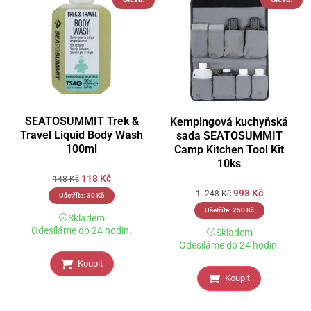
SEATOSUMMIT Trek &
Kempingová kuchyňská
Travel Liquid Body Wash
sada SEATOSUMMIT
100ml
Camp Kitchen Tool Kit
10ks
118
Kč
148
Kč
998
Kč
1. 248
Kč
Ušetříte:
30
Kč
Ušetříte:
250
Kč
Skladem
Odesíláme do 24 hodin.
Skladem
Odesíláme do 24 hodin.
Koupit
Koupit