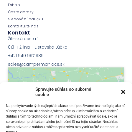
Eshop
Časté dotazy
Sledování balíčku
Kontaktujte nás
Kontakt
Žilinská cesta 1
013 11, Žilina – Lietavská Lúčka
+421 940 997 989
sales@campermaniacs.sk
Spravujte súhlas so súbormi
cookie
Klepnutím přijměte marketingové soubory
Na poskytovanie tých najlepších skúseností používame technológie, ako sú
súbory cookie na ukladanie a/alebo prístup k informáciám o zariadení.
cookie a povolte tento obsah
Súhlas s týmito technológiami nám umožní spracovávať údaje, ako je
správanie pri prehliadaní alebo jedinečné ID na tejto stránke. Nesúhlas
alebo odvolanie súhlasu môže nepriaznivo ovplyvniť určité vlastnosti a