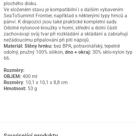
plochého disku.
Ve složeném stavu je kompatibilní i s dalším vybavením
SeaToSummit Frontier, například s některými typy hrnců a
pánví. K dispozici jsou také praktické kompletní sady.
Odolné nylonové kroužky v horní, střední a dolní části
zachovávají svůj tvar při rozkládání a skládání a zabraňují
nežádoucímu připalování při pití nápojů.
Materiál:
Stěny hrnku:
bez BPA, potravinářský, tepelně
odolný, pružný 100% silikon,
dno + okraj:
30% sklo-nylon typ
66.
Rozměry:
OBJEM:
400 ml
Rozměry
: 10,1 x 10,1 x 8,8 cm
Hmotnost:
53 g
Související produkty