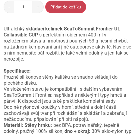
Přidat do košíku
-
+
Ultralehký
skládací kelímek SeaToSummit Frontier UL
Collapsible CUP
s perfektním objemem 400 ml v
rozloženém stavu a hmotností pouhých 53 g nesmí chybět
na žádném kempování ani jiné outdoorové aktivitě. Navíc se
s ním nemusíte bát rozbití, je také velmi odolný a jen tak se
nerozbije.
Specifikace:
Pružné silikonové stěny kalíšku se snadno skládají do
plochého disku.
Ve složeném stavu je kompatibilní i s dalším vybavením
SeaToSummit Frontier, například s některými typy hrnců a
pánví. K dispozici jsou také praktické kompletní sady.
Odolné nylonové kroužky v horní, střední a dolní části
zachovávají svůj tvar při rozkládání a skládání a zabraňují
nežádoucímu připalování při pití nápojů.
Materiál:
Stěny hrnku:
bez BPA, potravinářský, tepelně
odolný, pružný 100% silikon,
dno + okraj:
30% sklo-nylon typ