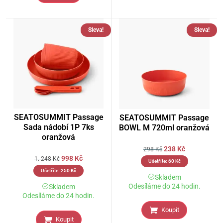
Sleva!
Sleva!
SEATOSUMMIT Passage
SEATOSUMMIT Passage
Sada nádobí 1P 7ks
BOWL M 720ml oranžová
oranžová
238
Kč
298
Kč
998
Kč
1. 248
Kč
Ušetříte:
60
Kč
Ušetříte:
250
Kč
Skladem
Odesíláme do 24 hodin.
Skladem
Odesíláme do 24 hodin.
Koupit
Koupit