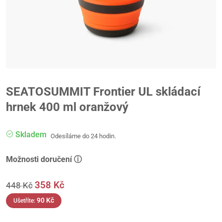
SEATOSUMMIT Frontier UL skládací
hrnek 400 ml oranžový
Skladem
Odesíláme do 24 hodin.
Možnosti doručení ⓘ
358
Kč
448
Kč
90
Kč
Ušetříte: