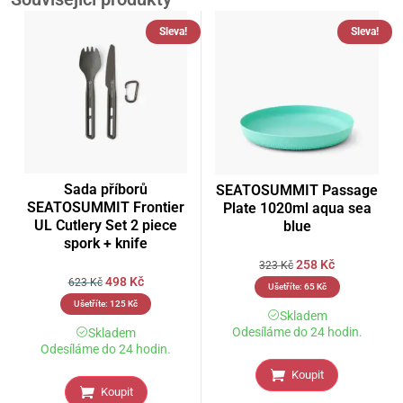
Sleva!
Sleva!
Sada příborů
SEATOSUMMIT Passage
SEATOSUMMIT Frontier
Plate 1020ml aqua sea
UL Cutlery Set 2 piece
blue
spork + knife
258
Kč
323
Kč
498
Kč
623
Kč
Ušetříte:
65
Kč
Ušetříte:
125
Kč
Skladem
Odesíláme do 24 hodin.
Skladem
Odesíláme do 24 hodin.
Koupit
Koupit