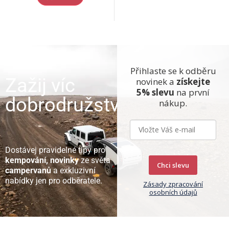
Přihlaste se k odběru
Zažij víc
novinek a
získejte
5% slevu
na první
dobrodružství
nákup.
Dostávej pravidelné tipy pro
kempování, novinky
ze světa
Chci slevu
campervanů
a exkluzivní
nabídky jen pro odběratele.
Zásady zpracování
osobních údajů