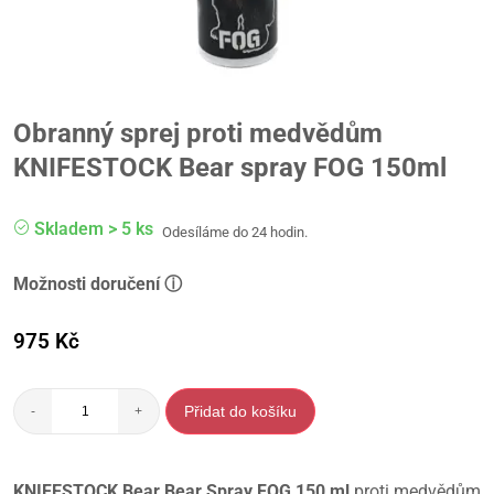
Obranný sprej proti medvědům
KNIFESTOCK Bear spray FOG 150ml
Skladem > 5 ks
Odesíláme do 24 hodin.
Možnosti doručení ⓘ
975
Kč
Přidat do košíku
-
+
KNIFESTOCK Bear Bear Spray FOG 150 ml
proti medvědům