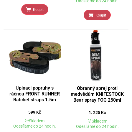
Odesíláme do 24 hodin.
Koupit
Koupit
Upínací popruhy s
Obranný sprej proti
ráčnou FRONT RUNNER
medvědům KNIFESTOCK
Ratchet straps 1.5m
Bear spray FOG 250ml
599
Kč
1. 225
Kč
Skladem
Skladem
Odesíláme do 24 hodin.
Odesíláme do 24 hodin.