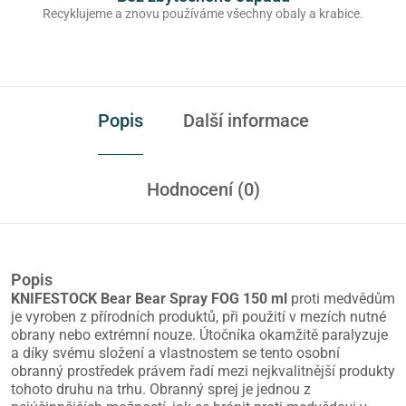
Recyklujeme a znovu používáme všechny obaly a krabice.
Popis
Další informace
Hodnocení (0)
Popis
KNIFESTOCK Bear Bear Spray FOG 150 ml
proti medvědům
je vyroben z přírodních produktů, při použití v mezích nutné
obrany nebo extrémní nouze. Útočníka okamžitě paralyzuje
a díky svému složení a vlastnostem se tento osobní
obranný prostředek právem řadí mezi nejkvalitnější produkty
tohoto druhu na trhu. Obranný sprej je jednou z