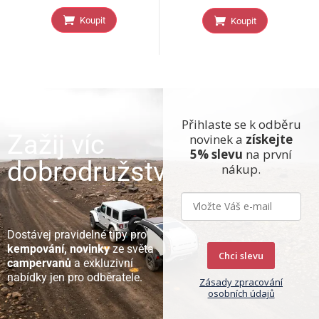
Koupit
Koupit
Přihlaste se k odběru
Zažij víc
novinek a
získejte
5% slevu
na první
dobrodružství
nákup.
Dostávej pravidelné tipy pro
kempování, novinky
ze světa
Chci slevu
campervanů
a exkluzivní
nabídky jen pro odběratele.
Zásady zpracování
osobních údajů