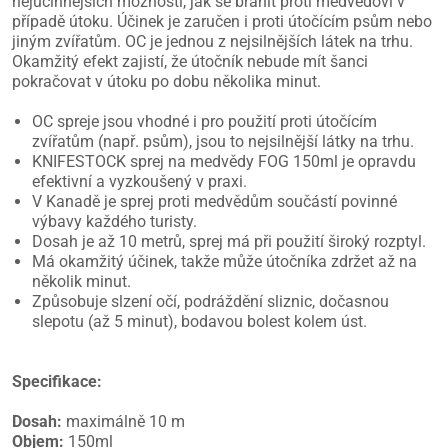
nejúčinnějších možností, jak se bránit proti medvědovi v
případě útoku. Účinek je zaručen i proti útočícím psům nebo
jiným zvířatům. OC je jednou z nejsilnějších látek na trhu.
Okamžitý efekt zajistí, že útočník nebude mít šanci
pokračovat v útoku po dobu několika minut.
OC spreje jsou vhodné i pro použití proti útočícím
zvířatům (např. psům), jsou to nejsilnější látky na trhu.
KNIFESTOCK sprej na medvědy FOG 150ml je opravdu
efektivní a vyzkoušený v praxi.
V Kanadě je sprej proti medvědům součástí povinné
výbavy každého turisty.
Dosah je až 10 metrů, sprej má při použití široký rozptyl.
Má okamžitý účinek, takže může útočníka zdržet až na
několik minut.
Způsobuje slzení očí, podráždění sliznic, dočasnou
slepotu (až 5 minut), bodavou bolest kolem úst.
Specifikace:
Dosah:
maximálně 10 m
Objem:
150ml