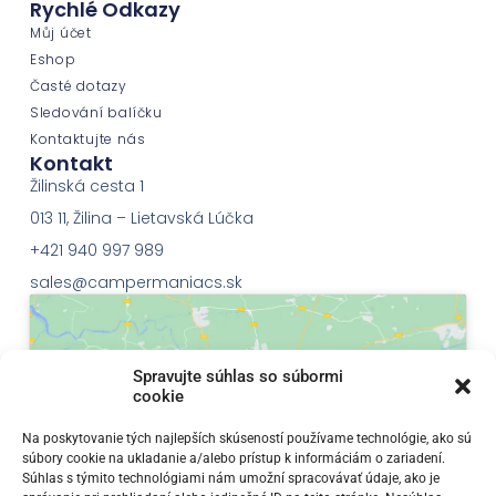
Rychlé Odkazy
Můj účet
Eshop
Časté dotazy
Sledování balíčku
Kontaktujte nás
Kontakt
Žilinská cesta 1
013 11, Žilina – Lietavská Lúčka
+421 940 997 989
sales@campermaniacs.sk
Spravujte súhlas so súbormi
cookie
Klepnutím přijměte marketingové soubory
Na poskytovanie tých najlepších skúseností používame technológie, ako sú
súbory cookie na ukladanie a/alebo prístup k informáciám o zariadení.
cookie a povolte tento obsah
Súhlas s týmito technológiami nám umožní spracovávať údaje, ako je