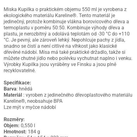
Miska Kupilka o praktickém objemu 550 ml je vyrobena z
ekologického materiálu Kareline®. Tento materiál je
jedinečný, protože kombinuje vlákna borovicového dřeva a
termoplastu v poměru 50:50. Kombinuje výhody dřeva a
plastu, je nerozbitný a odolává teplotám od -30 °C do +110
°C. Je pevný, ale zároveň lehký. Nepohlcuje pachy z jídla,
snadno se čistí a není citlivé na vlhkost jako klasické
dřevěné nádobí. Mísa má také praktické držadlo, takže si
můžete chutné jídlo nebo polévku vychutnat naplno i venku.
Výrobky Kupilka jsou vyráběny ve Finsku a jsou plně
recyklovatelné.
Specifikace:
Barva
: hnědá
Materiál
: vyroben z jedinečného dřevoplastového materiálu
Kareline®, neobsahuje BPA
Lze mýt v myčce nádobí
Rozměry:
Objem:
0,550 l
Hmotnost:
184 g