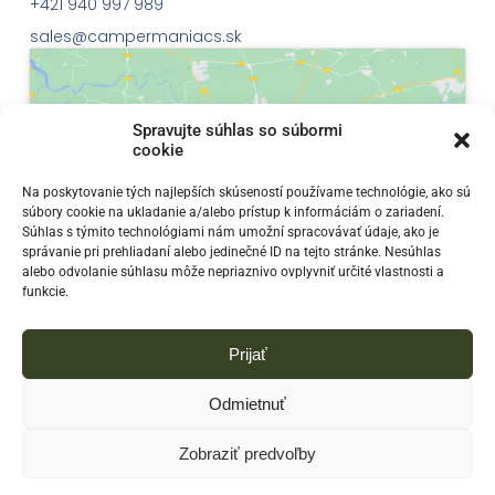
+421 940 997 989
sales@campermaniacs.sk
Spravujte súhlas so súbormi
cookie
Klepnutím přijměte marketingové soubory
Na poskytovanie tých najlepších skúseností používame technológie, ako sú
súbory cookie na ukladanie a/alebo prístup k informáciám o zariadení.
cookie a povolte tento obsah
Súhlas s týmito technológiami nám umožní spracovávať údaje, ako je
správanie pri prehliadaní alebo jedinečné ID na tejto stránke. Nesúhlas
alebo odvolanie súhlasu môže nepriaznivo ovplyvniť určité vlastnosti a
funkcie.
Prijať
Odmietnuť
Zobraziť predvoľby
© 2023
Campermaniacs - Predaj a prenájom obytných