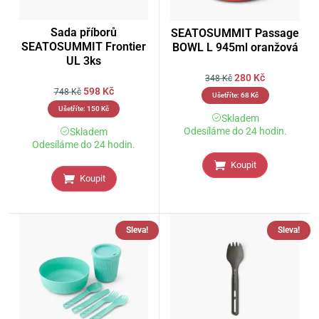
Sada příborů
SEATOSUMMIT Passage
SEATOSUMMIT Frontier
BOWL L 945ml oranžová
UL 3ks
280
Kč
348
Kč
598
Kč
748
Kč
Ušetříte:
68
Kč
Ušetříte:
150
Kč
Skladem
Odesíláme do 24 hodin.
Skladem
Odesíláme do 24 hodin.
Koupit
Koupit
Sleva!
Sleva!