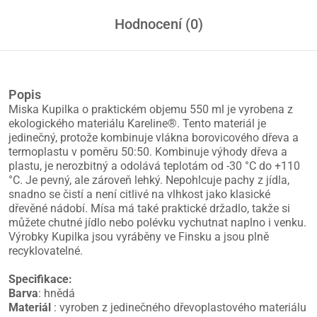
Hodnocení (0)
Popis
Miska Kupilka o praktickém objemu 550 ml je vyrobena z
ekologického materiálu Kareline®. Tento materiál je
jedinečný, protože kombinuje vlákna borovicového dřeva a
termoplastu v poměru 50:50. Kombinuje výhody dřeva a
plastu, je nerozbitný a odolává teplotám od -30 °C do +110
°C. Je pevný, ale zároveň lehký. Nepohlcuje pachy z jídla,
snadno se čistí a není citlivé na vlhkost jako klasické
dřevěné nádobí. Mísa má také praktické držadlo, takže si
můžete chutné jídlo nebo polévku vychutnat naplno i venku.
Výrobky Kupilka jsou vyráběny ve Finsku a jsou plně
recyklovatelné.
Specifikace:
Barva
: hnědá
Materiál
: vyroben z jedinečného dřevoplastového materiálu