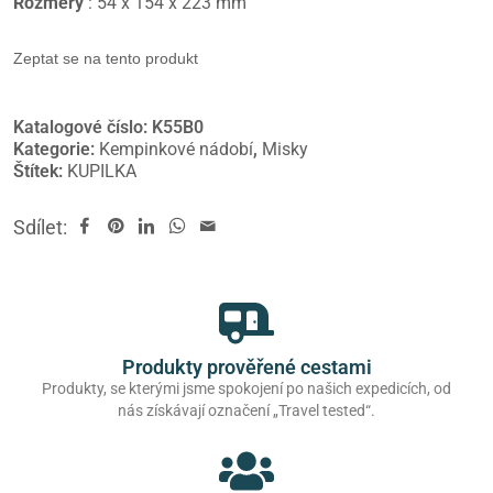
Rozměry
: 54 x 154 x 223 mm
Zeptat se na tento produkt
Katalogové číslo:
K55B0
Kategorie:
Kempinkové nádobí
,
Misky
Štítek:
KUPILKA
Sdílet:
Produkty prověřené cestami
Produkty, se kterými jsme spokojení po našich expedicích, od
nás získávají označení „Travel tested“.