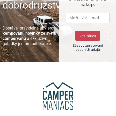
dobrodružství
nákup.
Dostávej pravidelné tipy pro
kempování, novinky
ze světa
Chci slevu
campervanů
a exkluzivní
nabídky jen pro odběratele.
Zásady zpracování
osobních údajů