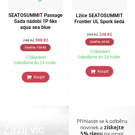
SEATOSUMMIT Passage
Lžíce SEATOSUMMIT
Sada nádobí 1P 6ks
Frontier UL Spork šedá
aqua sea blue
238
Kč
298
Kč
598
Kč
748
Kč
Ušetříte:
60
Kč
Ušetříte:
150
Kč
Skladem
Odesíláme do 24 hodin.
Skladem
Odesíláme do 24 hodin.
Koupit
Koupit
Přihlaste se k odběru
Zažij víc
novinek a
získejte
5% slevu
na první