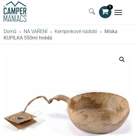
0
Domů
NA VAŘENÍ
Kempinkové nádobí
Miska
>
>
>
KUPILKA 550ml hnědá