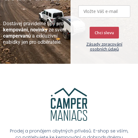
Dostávej pravidelné tipy pro
kempování, novinky
ze světa
Chci slevu
campervanů
a exkluzivní
nabídky jen pro odběratele.
Zásady zpracování
osobních údajů
Prodej a pronájem obytných přívěsů. E-shop se vším,
co potřebujete ke kempování a dobrodružnému