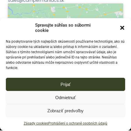
sales@campermaniacs.sk
Spravujte súhlas so súbormi
cookie
Klepnutím přijměte marketingové soubory
Na poskytovanie tých najlepších skúseností používame technológie, ako sú
súbory cookie na ukladanie a/alebo prístup k informáciám o zariadení.
cookie a povolte tento obsah
Súhlas s týmito technológiami nám umožní spracovávať údaje, ako je
správanie pri prehliadaní alebo jedinečné ID na tejto stránke. Nesúhlas
alebo odvolanie súhlasu môže nepriaznivo ovplyvniť určité vlastnosti a
funkcie.
Prijať
Odmietnuť
Zobraziť predvoľby
© 2023
Campermaniacs - Predaj a prenájom obytných
prívesov. E-shop so všetkým, čo potrebujete na kempovanie
Zásady cookies
Prohlášení o ochraně osobních údajů
a dobrodružné cestovanie.
|
Vytvorilo Finestudio.sk - Weby,