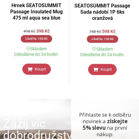
Hrnek SEATOSUMMIT
SEATOSUMMIT Passage
Passage Insulated Mug
Sada nádobí 1P 6ks
475 ml aqua sea blue
oranžová
398
Kč
598
Kč
498
Kč
748
Kč
Ušetříte:
100
Kč
Ušetříte:
150
Kč
Skladem
Skladem
Odesíláme do 24 hodin.
Odesíláme do 24 hodin.
Koupit
Koupit
Přihlaste se k odběru
Zažij víc
novinek a
získejte
5% slevu
na první
dobrodružství
nákup.