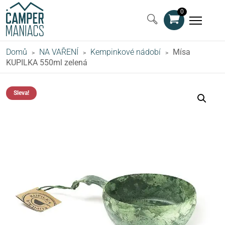
0
Domů
NA VAŘENÍ
Kempinkové nádobí
Mísa
>
>
>
KUPILKA 550ml zelená
Sleva!