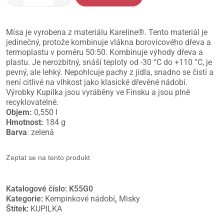
Mísa je vyrobena z materiálu Kareline®. Tento materiál je
jedinečný, protože kombinuje vlákna borovicového dřeva a
termoplastu v poměru 50:50. Kombinuje výhody dřeva a
plastu. Je nerozbitný, snáší teploty od -30 °C do +110 °C, je
pevný, ale lehký. Nepohlcuje pachy z jídla, snadno se čistí a
není citlivé na vlhkost jako klasické dřevěné nádobí.
Výrobky Kupilka jsou vyráběny ve Finsku a jsou plně
recyklovatelné.
Objem:
0,550 l
Hmotnost:
184 g
Barva
: zelená
Zeptat se na tento produkt
Katalogové číslo:
K55G0
Kategorie:
Kempinkové nádobí
,
Misky
Štítek:
KUPILKA