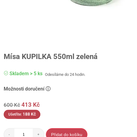
Mísa KUPILKA 550ml zelená
Skladem > 5 ks
Odesíláme do 24 hodin.
Možnosti doručení ⓘ
413
Kč
600
Kč
188
Kč
Ušetříte:
Přidat do košíku
-
+