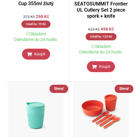
Cup 355ml žlutý
SEATOSUMMIT Frontier
UL Cutlery Set 2 piece
spork + knife
298
Kč
373
Kč
Ušetříte:
75
Kč
498
Kč
623
Kč
Skladem
Ušetříte:
125
Kč
Odesíláme do 24 hodin.
Skladem
Odesíláme do 24 hodin.
Koupit
Koupit
Sleva!
Sleva!