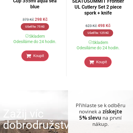
Cup 355ml aqua sea
SEATOSUMMIT Frontier
blue
UL Cutlery Set 2 piece
spork + knife
298
Kč
373
Kč
498
Kč
623
Kč
Ušetříte:
75
Kč
Ušetříte:
125
Kč
Skladem
Odesíláme do 24 hodin.
Skladem
Odesíláme do 24 hodin.
Koupit
Koupit
Přihlaste se k odběru
Zažij víc
novinek a
získejte
5% slevu
na první
dobrodružství
nákup.