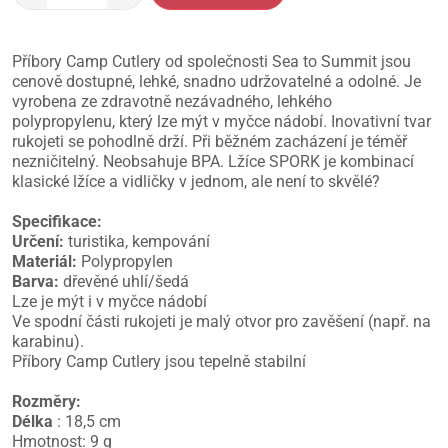
Příbory Camp Cutlery od společnosti Sea to Summit jsou
cenově dostupné, lehké, snadno udržovatelné a odolné. Je
vyrobena ze zdravotně nezávadného, lehkého
polypropylenu, který lze mýt v myčce nádobí. Inovativní tvar
rukojeti se pohodlně drží. Při běžném zacházení je téměř
nezničitelný. Neobsahuje BPA. Lžíce SPORK je kombinací
klasické lžíce a vidličky v jednom, ale není to skvělé?
Specifikace:
Určení:
turistika, kempování
Materiál:
Polypropylen
Barva:
dřevěné uhlí/šedá
Lze je mýt i v myčce nádobí
Ve spodní části rukojeti je malý otvor pro zavěšení (např. na
karabinu).
Příbory Camp Cutlery jsou tepelně stabilní
Rozměry:
Délka
: 18,5 cm
Hmotnost: 9 g