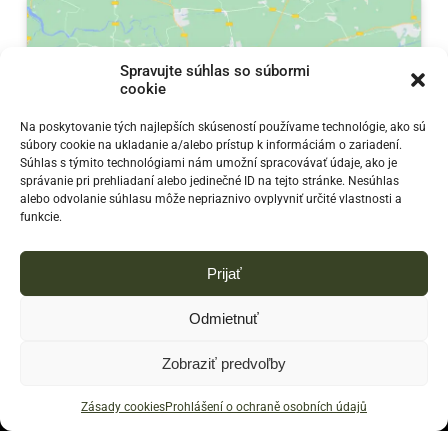
Spravujte súhlas so súbormi
cookie
Klepnutím přijměte marketingové soubory
Na poskytovanie tých najlepších skúseností používame technológie, ako sú
súbory cookie na ukladanie a/alebo prístup k informáciám o zariadení.
cookie a povolte tento obsah
Súhlas s týmito technológiami nám umožní spracovávať údaje, ako je
správanie pri prehliadaní alebo jedinečné ID na tejto stránke. Nesúhlas
alebo odvolanie súhlasu môže nepriaznivo ovplyvniť určité vlastnosti a
funkcie.
Prijať
Odmietnuť
Zobraziť predvoľby
© 2023
Campermaniacs - Predaj a prenájom obytných
prívesov. E-shop so všetkým, čo potrebujete na kempovanie
Zásady cookies
Prohlášení o ochraně osobních údajů
a dobrodružné cestovanie.
|
Vytvorilo Finestudio.sk - Weby,
E-shopy, Reklamy a Marketing.