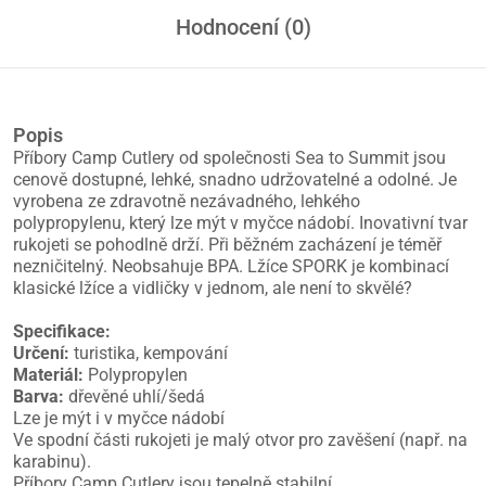
Hodnocení (0)
Popis
Příbory Camp Cutlery od společnosti Sea to Summit jsou
cenově dostupné, lehké, snadno udržovatelné a odolné. Je
vyrobena ze zdravotně nezávadného, lehkého
polypropylenu, který lze mýt v myčce nádobí. Inovativní tvar
rukojeti se pohodlně drží. Při běžném zacházení je téměř
nezničitelný. Neobsahuje BPA. Lžíce SPORK je kombinací
klasické lžíce a vidličky v jednom, ale není to skvělé?
Specifikace:
Určení:
turistika, kempování
Materiál:
Polypropylen
Barva:
dřevěné uhlí/šedá
Lze je mýt i v myčce nádobí
Ve spodní části rukojeti je malý otvor pro zavěšení (např. na
karabinu).
Příbory Camp Cutlery jsou tepelně stabilní