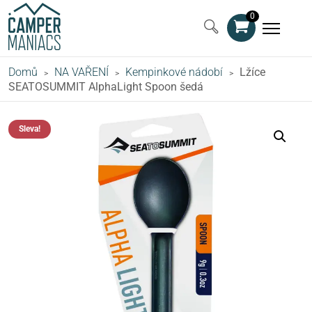
0
Domů
NA VAŘENÍ
Kempinkové nádobí
Lžíce
>
>
>
SEATOSUMMIT AlphaLight Spoon šedá
Sleva!