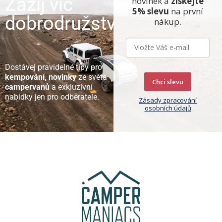
Zažij víc
novinek a
získejte
5% slevu
na první
dobrodružství
nákup.
Dostávej pravidelné tipy pro
kempování, novinky
ze světa
Chci slevu
campervanů
a exkluzivní
nabídky jen pro odběratele.
Zásady zpracování
osobních údajů