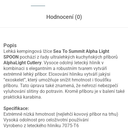
Hodnocení (0)
Popis
Lehká kempingová lžíce
Sea To Summit Alpha Light
SPOON
pochází z řady ultralehkých kuchyňských příborů
AlphaLight Cutlery
. Vysoce odolný letecký hliník v
kombinaci s elegantním a robustním tvarem vytváří
extrémně lehký příbor. Eloxování hliníku vytváří jakýsi
“exoskelet”, který umožňuje snížit hmotnost i tloušťku
příboru. Tato úprava také znamená, že nehrozí nebezpečí
vyluhování slitiny do potravin. Kromě příboru je v balení také
praktická karabina.
Specifikace:
Extrémně nízká hmotnost (nejlehčí kovový příbor na trhu)
Vysoká odolnost pro celoživotní používání
Vyrobeno z leteckého hliníku 7075-T6