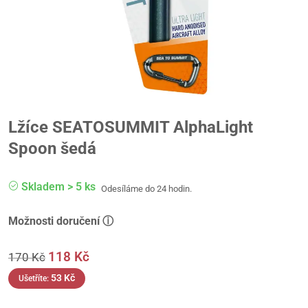
Lžíce SEATOSUMMIT AlphaLight
Spoon šedá
Skladem > 5 ks
Odesíláme do 24 hodin.
Možnosti doručení ⓘ
118
Kč
170
Kč
53
Kč
Ušetříte: