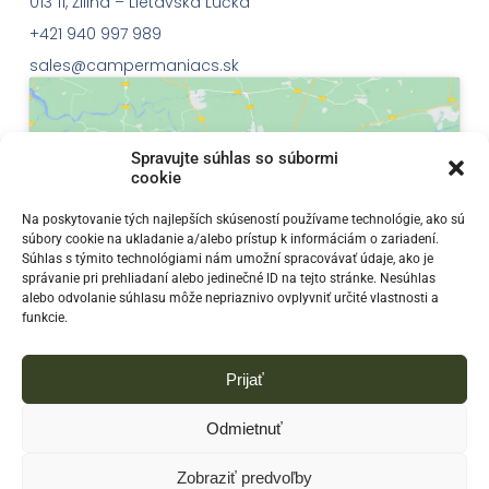
013 11, Žilina – Lietavská Lúčka
+421 940 997 989
sales@campermaniacs.sk
Spravujte súhlas so súbormi
cookie
Klepnutím přijměte marketingové soubory
Na poskytovanie tých najlepších skúseností používame technológie, ako sú
súbory cookie na ukladanie a/alebo prístup k informáciám o zariadení.
cookie a povolte tento obsah
Súhlas s týmito technológiami nám umožní spracovávať údaje, ako je
správanie pri prehliadaní alebo jedinečné ID na tejto stránke. Nesúhlas
alebo odvolanie súhlasu môže nepriaznivo ovplyvniť určité vlastnosti a
funkcie.
Prijať
Odmietnuť
Zobraziť predvoľby