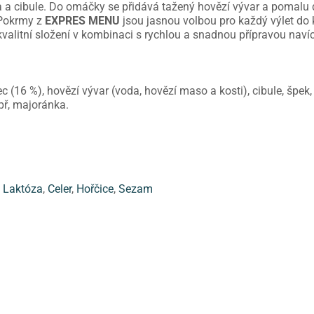
ta a cibule. Do omáčky se přidává tažený hovězí vývar a pomal
 Pokrmy z
EXPRES MENU
jsou jasnou volbou pro každý výlet do k
 kvalitní složení v kombinaci s rychlou a snadnou přípravou nav
 (16 %), hovězí vývar (voda, hovězí maso a kosti), cibule, špek,
př, majoránka.
,
Laktóza
,
Celer
,
Hořčice
,
Sezam