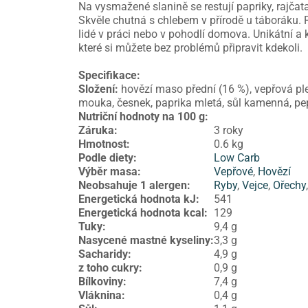
Na vysmažené slanině se restují papriky, rajča
Skvěle chutná s chlebem v přírodě u táboráku.
lidé v práci nebo v pohodlí domova. Unikátní a
které si můžete bez problémů připravit kdekoli.
Specifikace:
Složení:
hovězí maso přední (16 %), vepřová plec
mouka, česnek, paprika mletá, sůl kamenná, pe
Nutriční hodnoty na 100 g:
Záruka
:
3 roky
Hmotnost
:
0.6 kg
Podle diety
:
Low Carb
Výběr masa
:
Vepřové
,
Hovězí
Neobsahuje 1 alergen
:
Ryby
,
Vejce
,
Ořechy
Energetická hodnota kJ
:
541
Energetická hodnota kcal
:
129
Tuky
:
9,4 g
Nasycené mastné kyseliny
:
3,3 g
Sacharidy
:
4,9 g
z toho cukry
:
0,9 g
Bílkoviny
:
7,4 g
Vláknina
:
0,4 g