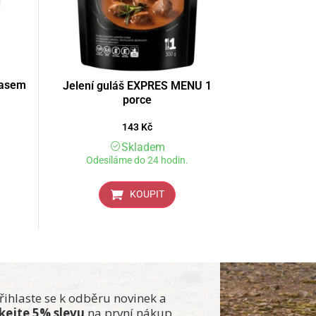
masem
Jelení guláš EXPRES MENU 1
porce
143
Kč
Skladem
Odesíláme do 24 hodin.
KOUPIT
řihlaste se k odběru novinek a
skejte 5% slevu
na první nákup.