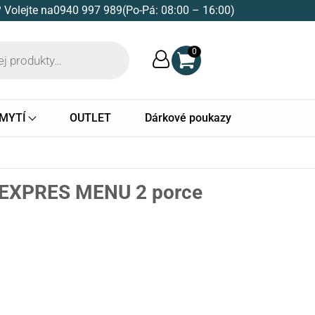
 Volejte na
0940 997 989
(Po-Pá: 08:00 – 16:00)
0
 MYTÍ
OUTLET
Dárkové poukazy
š EXPRES MENU 2 porce