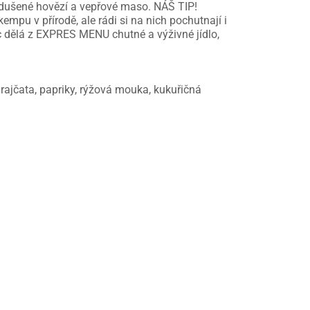
u dušené hovězí a vepřové maso. NÁŠ TIP!
empu v přírodě, ale rádi si na nich pochutnají i
íc dělá z EXPRES MENU chutné a výživné jídlo,
 rajčata, papriky, rýžová mouka, kukuřičná