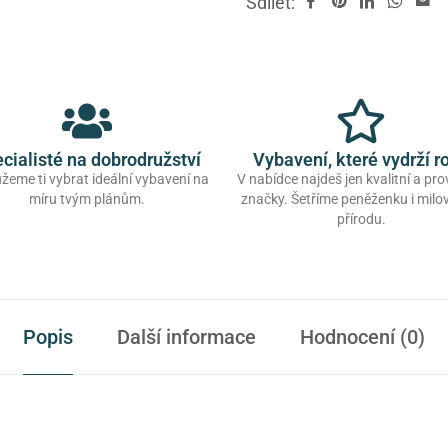
Sdílet:
cialisté na dobrodružství
Vybavení, které vydrží r
eme ti vybrat ideální vybavení na
V nabídce najdeš jen kvalitní a pr
míru tvým plánům.
značky. Šetříme peněženku i mil
přírodu.
Popis
Další informace
Hodnocení (0)