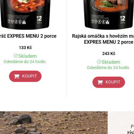
ršč EXPRES MENU 2 porce
Rajská omáčka s hovězím 
EXPRES MENU 2 porce
133
Kč
243
Kč
Skladem
Odesíláme do 24 hodin.
Skladem
Odesíláme do 24 hodin.
KOUPIT
KOUPIT
P
zí