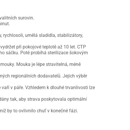
alitních surovin.
inut.
ychlosoli, umělá sladidla, stabilizátory,
ydržet při pokojové teplotě až 10 let. CTP
ého sáčku. Poté probíhá sterilizace šokovým
mouky. Mouka je lépe stravitelná, méně
ných regionálních dodavatelů. Jejich výběr
aří v páře. Vzhledem k dlouhé trvanlivosti lze
dány tak, aby strava poskytovala optimální
iž by to ovlivnilo chuť v konečné fázi.