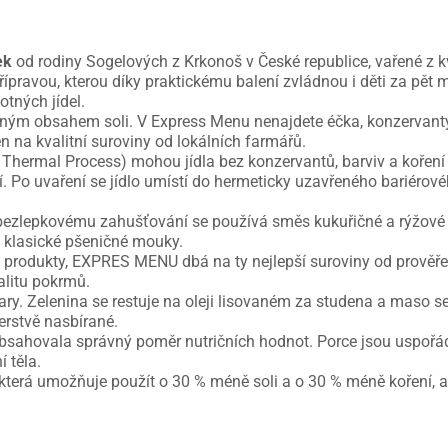
ek
od rodiny Sogelových z Krkonoš v České republice, vařené z kv
řípravou, kterou díky praktickému balení zvládnou i děti za pět m
tných jídel.
ným obsahem soli. V Express Menu nenajdete éčka, konzervanty, r
en na kvalitní suroviny od lokálních farmářů.
Thermal Process) mohou jídla bez konzervantů, barviv a koření v
í. Po uvaření se jídlo umístí do hermeticky uzavřeného bariérov
 bezlepkovému zahušťování se používá směs kukuřičné a rýžové 
í klasické pšeničné mouky.
né produkty, EXPRES MENU dbá na ty nejlepší suroviny od prověře
alitu pokrmů.
 Zelenina se restuje na oleji lisovaném za studena a maso se v
erstvě nasbírané.
 obsahovala správný poměr nutričních hodnot. Porce jsou uspořá
 těla.
 která umožňuje použít o 30 % méně soli a o 30 % méně koření, an