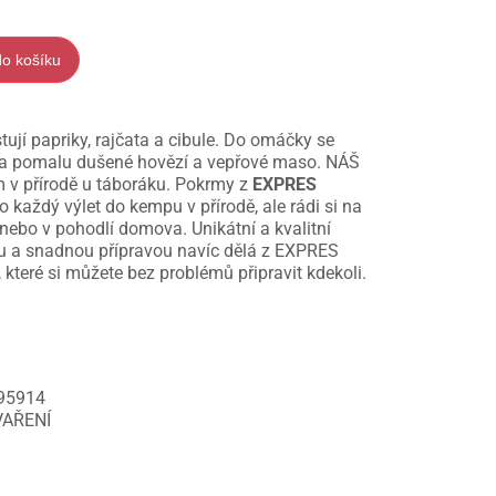
do košíku
ují papriky, rajčata a cibule. Do omáčky se
r a pomalu dušené hovězí a vepřové maso. NÁŠ
m v přírodě u táboráku. Pokrmy z
EXPRES
 každý výlet do kempu v přírodě, ale rádi si na
i nebo v pohodlí domova. Unikátní a kvalitní
ou a snadnou přípravou navíc dělá z EXPRES
 které si můžete bez problémů připravit kdekoli.
95914
VAŘENÍ