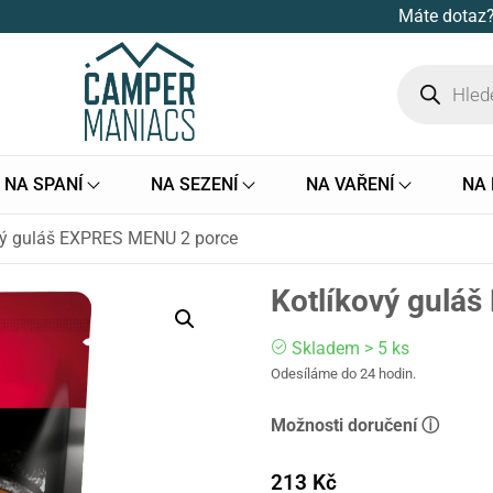
Máte dotaz?
NA SPANÍ
NA SEZENÍ
NA VAŘENÍ
NA
vý guláš EXPRES MENU 2 porce
Kotlíkový gulá
Skladem > 5 ks
Odesíláme do 24 hodin.
Možnosti doručení ⓘ
213
Kč