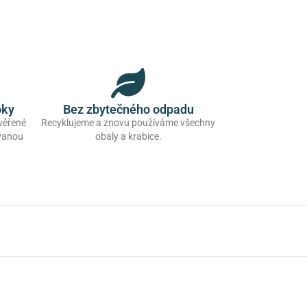
oky
Bez zbytečného odpadu
ověřené
Recyklujeme a znovu používáme všechny
ovanou
obaly a krabice.