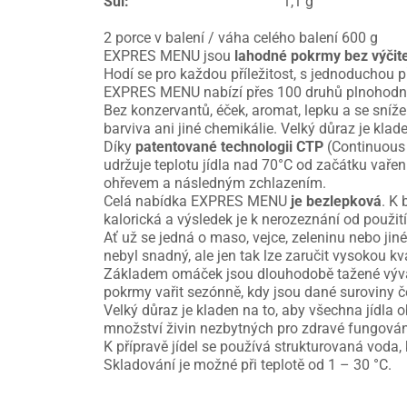
Sůl
:
1,1 g
2 porce v balení / váha celého balení 600 g
EXPRES MENU jsou
lahodné pokrmy bez výčit
Hodí se pro každou příležitost, s jednoduchou p
EXPRES MENU nabízí přes 100 druhů plnohodno
Bez konzervantů, éček, aromat, lepku a se sníže
barviva ani jiné chemikálie. Velký důraz je klad
Díky
patentované technologii CTP
(Continuous 
udržuje teplotu jídla nad 70°C od začátku vařen
ohřevem a následným zchlazením.
Celá nabídka EXPRES MENU
je bezlepková
. K
kalorická a výsledek je k nerozeznání od použit
Ať už se jedná o maso, vejce, zeleninu nebo ji
nebyl snadný, ale jen tak lze zaručit vysokou kv
Základem omáček jsou dlouhodobě tažené vývary.
pokrmy vařit sezónně, kdy jsou dané suroviny č
Velký důraz je kladen na to, aby všechna jídla
množství živin nezbytných pro zdravé fungování
K přípravě jídel se používá strukturovaná voda,
Skladování je možné při teplotě od 1 – 30 °C.