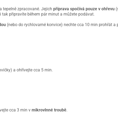
a tepelně zpracované. Jejich
příprava spočívá pouze v ohřevu
(
si tak připravíte během pár minut a můžete podávat.
dou
(nebo do rychlovarné konvice) nechte cca 10 min prohřát a 
vičky) a ohřívejte cca 5 min.
vejte cca 3 min v
mikrovlnné troubě
.