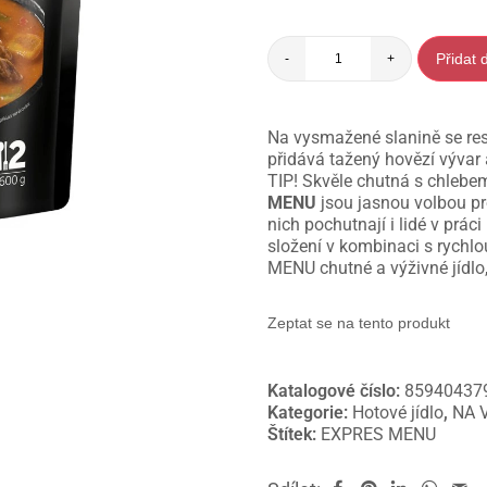
Přidat 
-
+
Na vysmažené slanině se rest
přidává tažený hovězí výva
TIP! Skvěle chutná s chlebe
MENU
jsou jasnou volbou pro
nich pochutnají i lidé v prác
složení v kombinaci s rychl
MENU chutné a výživné jídlo,
Zeptat se na tento produkt
Katalogové číslo:
85940437
Kategorie:
Hotové jídlo
,
NA 
Štítek:
EXPRES MENU