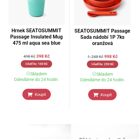
Hrnek SEATOSUMMIT
SEATOSUMMIT Passage
Passage Insulated Mug
Sada nádobí 1P 7ks
475 ml aqua sea blue
oranžová
398
Kč
998
Kč
498
Kč
1. 248
Kč
Ušetříte:
100
Kč
Ušetříte:
250
Kč
Skladem
Skladem
Odesíláme do 24 hodin.
Odesíláme do 24 hodin.
Koupit
Koupit