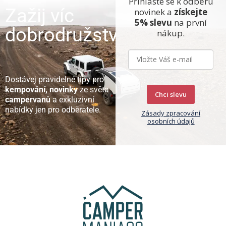
Přihlaste se k odběru
Zažij víc
novinek a
získejte
5% slevu
na první
dobrodružství
nákup.
Dostávej pravidelné tipy pro
kempování, novinky
ze světa
Chci slevu
campervanů
a exkluzivní
nabídky jen pro odběratele.
Zásady zpracování
osobních údajů