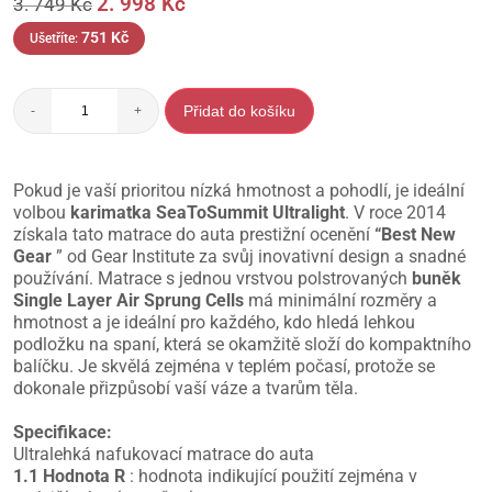
2. 998
Kč
3. 749
Kč
751
Kč
Ušetříte:
Přidat do košíku
-
+
Pokud je vaší prioritou nízká hmotnost a pohodlí, je ideální
volbou
karimatka SeaToSummit Ultralight
. V roce 2014
získala tato matrace do auta prestižní ocenění
“Best New
Gear
” od Gear Institute za svůj inovativní design a snadné
používání. Matrace s jednou vrstvou polstrovaných
buněk
Single Layer
Air Sprung Cells
má minimální rozměry a
hmotnost a je ideální pro každého, kdo hledá lehkou
podložku na spaní, která se okamžitě složí do kompaktního
balíčku. Je skvělá zejména v teplém počasí, protože se
dokonale přizpůsobí vaší váze a tvarům těla.
Specifikace:
Ultralehká nafukovací matrace do auta
1.1 Hodnota R
: hodnota indikující použití zejména v