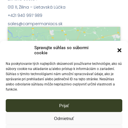
013 11, Žilina – Lietavská Lúčka
+421 940 997 989
sales@campermaniacs.sk
Spravujte súhlas so súbormi
cookie
Klepnutím přijměte marketingové soubory
Na poskytovanie tých najlepších skúseností používame technológie, ako sú
súbory cookie na ukladanie a/alebo prístup k informáciám o zariadení.
cookie a povolte tento obsah
Súhlas s týmito technológiami nám umožní spracovávať údaje, ako je
správanie pri prehliadaní alebo jedinečné ID na tejto stránke. Nesúhlas
alebo odvolanie súhlasu môže nepriaznivo ovplyvniť určité vlastnosti a
funkcie.
Prijať
Odmietnuť