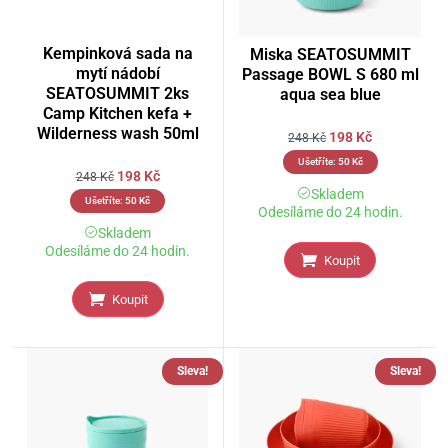
Kempinková sada na
Miska SEATOSUMMIT
mytí nádobí
Passage BOWL S 680 ml
SEATOSUMMIT 2ks
aqua sea blue
Camp Kitchen kefa +
Wilderness wash 50ml
198
Kč
248
Kč
Ušetříte:
50
Kč
198
Kč
248
Kč
Skladem
Ušetříte:
50
Kč
Odesíláme do 24 hodin.
Skladem
Odesíláme do 24 hodin.
Koupit
Koupit
Sleva!
Sleva!