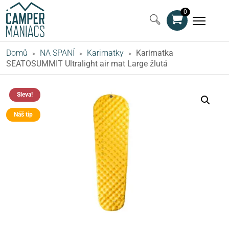
0
Domů
NA SPANÍ
Karimatky
Karimatka
>
>
>
SEATOSUMMIT Ultralight air mat Large žlutá
Sleva!
Náš tip