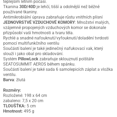
teplejším letním počasí.
Tkanina
30D/40D
je lehčí, tišší a odolnější než běžně
používané tkaniny.
Antimikrobiální úprava zabraňuje růstu vnitřních plísní
JEDNOVRSTVÉ VZDUCHOVÉ KOMORY
: Množství malých,
vzájemně propojených vzduchových komor se dokonale
přizpůsobí vaší hmotnosti a tvaru těla.
Rychlé a snadné nafouknutí/vyfouknutí/doladění tvrdosti
pomocí multifunkčního ventilu
Součástí balení je také jedinečný nafukovací vak, který
slouží i jako obal pro skladování.
Systém
PillowLock
zabraňuje sklouznutí polštáře
SEATOSUMMIT AEROS během spánku.
Součástí balení je také sada 6 samolepicích záplat a vložka
ventilu.
Barva
: žlutá
Rozměry:
Rozložené: 198 x 64 cm
zabaleno: 7,5 x 20 cm
TLOUŠŤKA:
5 cm
Hmotnost:
495 g