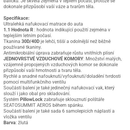
balíčku. Je skvělá zejména v teplém počasí, protože se
dokonale přizpůsobí vaší váze a tvarům těla.
Specifikace:
Ultralehká nafukovací matrace do auta
1.1 Hodnota R
: hodnota indikující použití zejména v
teplejším letním počasí.
Tkanina
30D/40D
je lehčí, tišší a odolnější než běžně
používané tkaniny.
Antimikrobiální úprava zabraňuje růstu vnitřních plísní
JEDNOVRSTVÉ VZDUCHOVÉ KOMORY
: Množství malých,
vzájemně propojených vzduchových komor se dokonale
přizpůsobí vaší hmotnosti a tvaru těla.
Rychlé a snadné nafouknutí/vyfouknutí/doladění tvrdosti
pomocí multifunkčního ventilu
Součástí balení je také jedinečný nafukovací vak, který
slouží i jako obal pro skladování.
Systém
PillowLock
zabraňuje sklouznutí polštáře
SEATOSUMMIT AEROS během spánku.
Součástí balení je také sada 6 samolepicích náplastí a
vložka ventilu
Barva
: žlutá