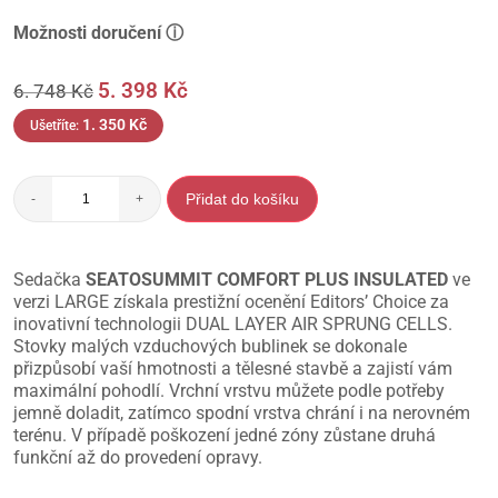
Možnosti doručení ⓘ
5. 398
Kč
6. 748
Kč
1. 350
Kč
Ušetříte:
Přidat do košíku
-
+
Sedačka
SEATOSUMMIT COMFORT PLUS INSULATED
ve
verzi LARGE získala prestižní ocenění Editors’ Choice za
inovativní technologii DUAL LAYER AIR SPRUNG CELLS.
Stovky malých vzduchových bublinek se dokonale
přizpůsobí vaší hmotnosti a tělesné stavbě a zajistí vám
maximální pohodlí. Vrchní vrstvu můžete podle potřeby
jemně doladit, zatímco spodní vrstva chrání i na nerovném
terénu. V případě poškození jedné zóny zůstane druhá
funkční až do provedení opravy.