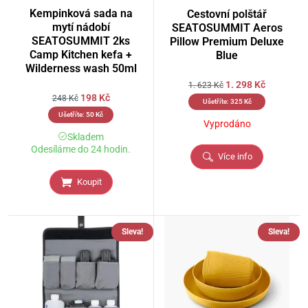
Kempinková sada na
Cestovní polštář
mytí nádobí
SEATOSUMMIT Aeros
SEATOSUMMIT 2ks
Pillow Premium Deluxe
Camp Kitchen kefa +
Blue
Wilderness wash 50ml
1. 298
Kč
1. 623
Kč
198
Kč
248
Kč
Ušetříte:
325
Kč
Ušetříte:
50
Kč
Vyprodáno
Skladem
Odesíláme do 24 hodin.
Více info
Koupit
Sleva!
Sleva!