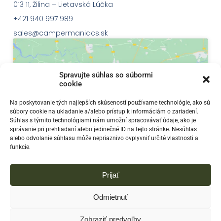
013 11, Žilina – Lietavská Lúčka
+421 940 997 989
sales@campermaniacs.sk
Spravujte súhlas so súbormi
cookie
Klepnutím přijměte marketingové soubory
Na poskytovanie tých najlepších skúseností používame technológie, ako sú
súbory cookie na ukladanie a/alebo prístup k informáciám o zariadení.
cookie a povolte tento obsah
Súhlas s týmito technológiami nám umožní spracovávať údaje, ako je
správanie pri prehliadaní alebo jedinečné ID na tejto stránke. Nesúhlas
alebo odvolanie súhlasu môže nepriaznivo ovplyvniť určité vlastnosti a
funkcie.
Prijať
Odmietnuť
Zobraziť predvoľby