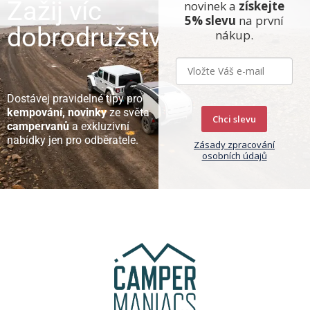
Zažij víc
novinek a
získejte
5% slevu
na první
dobrodružství
nákup.
Dostávej pravidelné tipy pro
kempování, novinky
ze světa
Chci slevu
campervanů
a exkluzivní
nabídky jen pro odběratele.
Zásady zpracování
osobních údajů