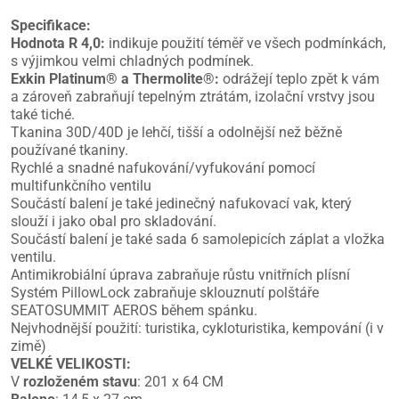
Specifikace:
Hodnota R 4,0:
indikuje použití téměř ve všech podmínkách,
s výjimkou velmi chladných podmínek.
Exkin Platinum® a Thermolite®:
odrážejí teplo zpět k vám
a zároveň zabraňují tepelným ztrátám, izolační vrstvy jsou
také tiché.
Tkanina 30D/40D je lehčí, tišší a odolnější než běžně
používané tkaniny.
Rychlé a snadné nafukování/vyfukování pomocí
multifunkčního ventilu
Součástí balení je také jedinečný nafukovací vak, který
slouží i jako obal pro skladování.
Součástí balení je také sada 6 samolepicích záplat a vložka
ventilu.
Antimikrobiální úprava zabraňuje růstu vnitřních plísní
Systém PillowLock zabraňuje sklouznutí polštáře
SEATOSUMMIT AEROS během spánku.
Nejvhodnější použití: turistika, cykloturistika, kempování (i v
zimě)
VELKÉ VELIKOSTI:
V
rozloženém stavu
: 201 x 64 CM