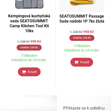
Kempingová kuchyňská
SEATOSUMMIT Passage
sada SEATOSUMMIT
Sada nádobí 1P 7ks žlutá
Camp Kitchen Tool Kit
10ks
998
Kč
1. 248
Kč
Ušetříte:
250
Kč
998
Kč
1. 248
Kč
Skladem
Ušetříte:
250
Kč
Odesíláme do 24 hodin.
Skladem
Odesíláme do 24 hodin.
Koupit
Koupit
Přihlaste se k odběru