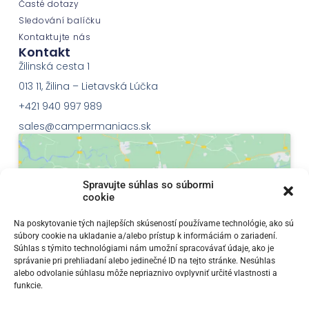
Časté dotazy
Sledování balíčku
Kontaktujte nás
Kontakt
Žilinská cesta 1
013 11, Žilina – Lietavská Lúčka
+421 940 997 989
sales@campermaniacs.sk
Spravujte súhlas so súbormi
cookie
Klepnutím přijměte marketingové soubory
Na poskytovanie tých najlepších skúseností používame technológie, ako sú
súbory cookie na ukladanie a/alebo prístup k informáciám o zariadení.
cookie a povolte tento obsah
Súhlas s týmito technológiami nám umožní spracovávať údaje, ako je
správanie pri prehliadaní alebo jedinečné ID na tejto stránke. Nesúhlas
alebo odvolanie súhlasu môže nepriaznivo ovplyvniť určité vlastnosti a
funkcie.