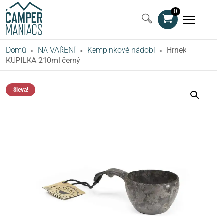
0
Domů
NA VAŘENÍ
Kempinkové nádobí
Hrnek
>
>
>
KUPILKA 210ml černý
Sleva!