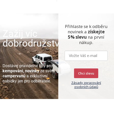
Přihlaste se k odběru
Zažij víc
novinek a
získejte
5% slevu
na první
dobrodružství
nákup.
Dostávej pravidelné tipy pro
kempování, novinky
ze světa
Chci slevu
campervanů
a exkluzivní
nabídky jen pro odběratele.
Zásady zpracování
osobních údajů