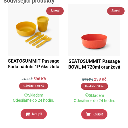
Související produkty
Sleva!
Sleva!
SEATOSUMMIT Passage
SEATOSUMMIT Passage
Sada nádobí 1P 6ks žlutá
BOWL M 720ml oranžová
598
Kč
238
Kč
748
Kč
298
Kč
Ušetříte:
150
Kč
Ušetříte:
60
Kč
Skladem
Skladem
Odesíláme do 24 hodin.
Odesíláme do 24 hodin.
Koupit
Koupit