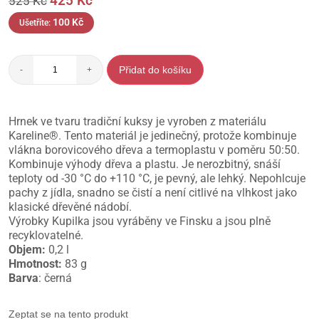
425
Kč
525
Kč
100
Kč
Ušetříte:
Přidat do košíku
-
+
Hrnek ve tvaru tradiční kuksy je vyroben z materiálu
Kareline®. Tento materiál je jedinečný, protože kombinuje
vlákna borovicového dřeva a termoplastu v poměru 50:50.
Kombinuje výhody dřeva a plastu. Je nerozbitný, snáší
teploty od -30 °C do +110 °C, je pevný, ale lehký. Nepohlcuje
pachy z jídla, snadno se čistí a není citlivé na vlhkost jako
klasické dřevěné nádobí.
Výrobky Kupilka jsou vyráběny ve Finsku a jsou plně
recyklovatelné.
Objem:
0,2 l
Hmotnost:
83 g
Barva
: černá
Zeptat se na tento produkt