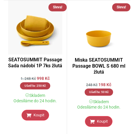
Sleva!
Sleva!
SEATOSUMMIT Passage
Miska SEATOSUMMIT
Sada nádobí 1P 7ks žlutá
Passage BOWL S 680 ml
žlutá
998
Kč
1. 248
Kč
198
Kč
248
Kč
Ušetříte:
250
Kč
Ušetříte:
50
Kč
Skladem
Odesíláme do 24 hodin.
Skladem
Odesíláme do 24 hodin.
Koupit
Koupit