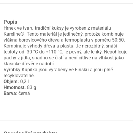
Popis
Hrnek ve tvaru tradiční kuksy je vyroben z materiálu
Kareline®. Tento materiál je jedinečný, protože kombinuje
vlákna borovicového dřeva a termoplastu v poměru 50:50.
Kombinuje výhody dřeva a plastu. Je nerozbitný, snáší
teploty od -30 °C do +110 °C, je pevný, ale lehký. Nepohlcuje
pachy z jídla, snadno se čistí a není citlivé na vlhkost jako
klasické dřevěné nádobí.
Výrobky Kupilka jsou vyráběny ve Finsku a jsou plně
recyklovatelné.
Objem:
0,2 l
Hmotnost:
83 g
Barva
: černá