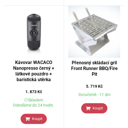
Kávovar WACACO
Přenosný skládací gril
Nanopresso černý +
Front Runner BBQ/Fire
látkové pouzdro +
Pit
baristická utěrka
5. 719
Kč
1. 873
Kč
Doručení6 - 11 dní
Skladem
Odesíláme do 24 hodin.
Koupit
Koupit