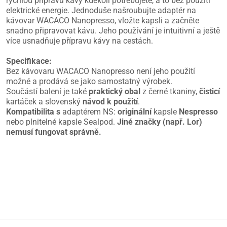
rychlou přípravu kávy kdekoli potřebujete, a to bez použití
elektrické energie. Jednoduše našroubujte adaptér na
kávovar WACACO Nanopresso, vložte kapsli a začněte
snadno připravovat kávu. Jeho používání je intuitivní a ještě
více usnadňuje přípravu kávy na cestách.
Specifikace:
Bez kávovaru WACACO Nanopresso není jeho použití
možné a prodává se jako samostatný výrobek.
Součástí balení je také
praktický obal
z černé tkaniny,
čisticí
kartáček a slovenský
návod k použití
.
Kompatibilita s
adaptérem NS:
originální
kapsle
Nespresso
nebo plnitelné kapsle Sealpod.
Jiné značky (např. Lor)
nemusí fungovat správně.