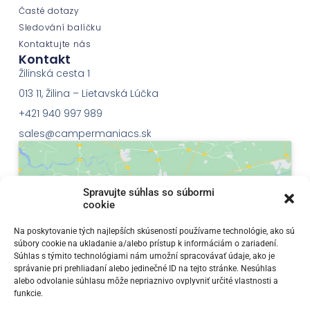
Časté dotazy
Sledování balíčku
Kontaktujte nás
Kontakt
Žilinská cesta 1
013 11, Žilina – Lietavská Lúčka
+421 940 997 989
sales@campermaniacs.sk
Spravujte súhlas so súbormi
cookie
Klepnutím přijměte marketingové soubory
Na poskytovanie tých najlepších skúseností používame technológie, ako sú
súbory cookie na ukladanie a/alebo prístup k informáciám o zariadení.
cookie a povolte tento obsah
Súhlas s týmito technológiami nám umožní spracovávať údaje, ako je
správanie pri prehliadaní alebo jedinečné ID na tejto stránke. Nesúhlas
alebo odvolanie súhlasu môže nepriaznivo ovplyvniť určité vlastnosti a
funkcie.