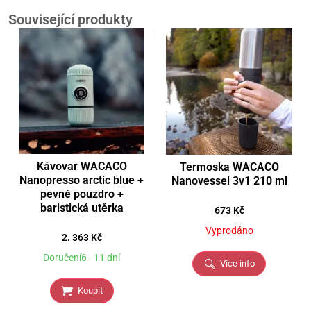
Související produkty
Kávovar WACACO
Termoska WACACO
Nanopresso arctic blue +
Nanovessel 3v1 210 ml
pevné pouzdro +
baristická utěrka
673
Kč
Vyprodáno
2. 363
Kč
Doručení6 - 11 dní
Více info
Koupit