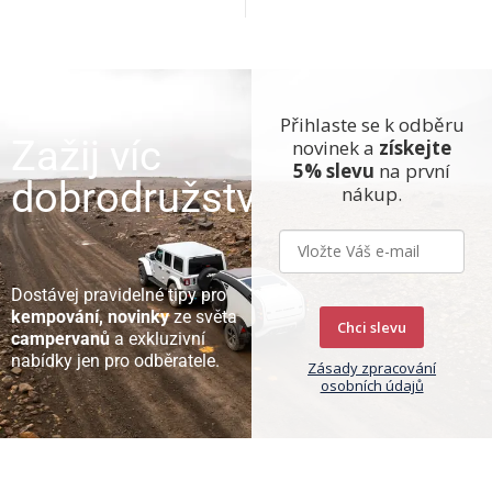
Přihlaste se k odběru
Zažij víc
novinek a
získejte
5% slevu
na první
dobrodružství
nákup.
Dostávej pravidelné tipy pro
kempování, novinky
ze světa
Chci slevu
campervanů
a exkluzivní
nabídky jen pro odběratele.
Zásady zpracování
osobních údajů