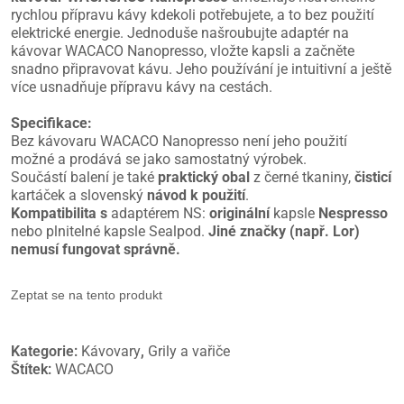
rychlou přípravu kávy kdekoli potřebujete, a to bez použití
elektrické energie. Jednoduše našroubujte adaptér na
kávovar WACACO Nanopresso, vložte kapsli a začněte
snadno připravovat kávu. Jeho používání je intuitivní a ještě
více usnadňuje přípravu kávy na cestách.
Specifikace:
Bez kávovaru WACACO Nanopresso není jeho použití
možné a prodává se jako samostatný výrobek.
Součástí balení je také
praktický obal
z černé tkaniny,
čisticí
kartáček a slovenský
návod k použití
.
Kompatibilita s
adaptérem NS:
originální
kapsle
Nespresso
nebo plnitelné kapsle Sealpod.
Jiné značky (např. Lor)
nemusí fungovat správně.
Zeptat se na tento produkt
Kategorie:
Kávovary
,
Grily a vařiče
Štítek:
WACACO