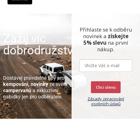
Přihlaste se k odběru
Zažij víc
novinek a
získejte
5% slevu
na první
dobrodružství
nákup.
Dostávej pravidelné tipy pro
kempování, novinky
ze světa
Chci slevu
campervanů
a exkluzivní
nabídky jen pro odběratele.
Zásady zpracování
osobních údajů