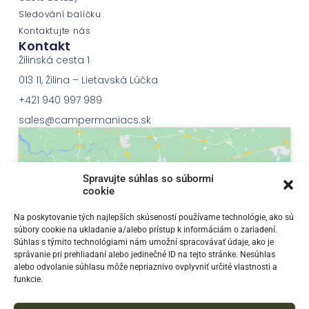
Sledování balíčku
Kontaktujte nás
Kontakt
Žilinská cesta 1
013 11, Žilina – Lietavská Lúčka
+421 940 997 989
sales@campermaniacs.sk
Spravujte súhlas so súbormi
cookie
Klepnutím přijměte marketingové soubory
Na poskytovanie tých najlepších skúseností používame technológie, ako sú
súbory cookie na ukladanie a/alebo prístup k informáciám o zariadení.
cookie a povolte tento obsah
Súhlas s týmito technológiami nám umožní spracovávať údaje, ako je
správanie pri prehliadaní alebo jedinečné ID na tejto stránke. Nesúhlas
alebo odvolanie súhlasu môže nepriaznivo ovplyvniť určité vlastnosti a
funkcie.