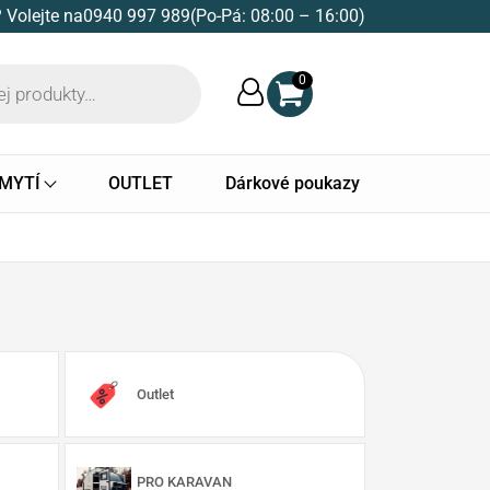
 Volejte na
0940 997 989
(Po-Pá: 08:00 – 16:00)
0
 MYTÍ
OUTLET
Dárkové poukazy
Outlet
PRO KARAVAN