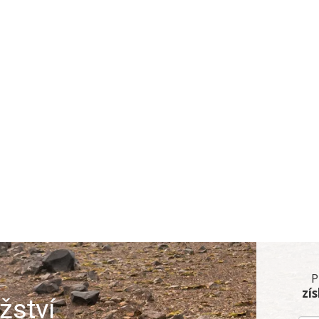
P
zí
žství