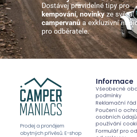
Dostávej pravidelné tipy pro
kempování, novinky
ze světa
campervanů
a exkluzivní nabí
pro odběratele.
Informace
Všeobecné ob
podmínky
Reklamační řád
Poučení o ochr
osobních údajů
používání cook
Prodej a pronájem
Formulář pro o
obytných přívěsů. E-shop