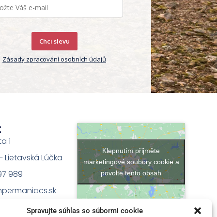
Chci slevu
Zásady zpracování osobních údajů
t
ta 1
Klepnutím přijměte
na – Lietavská Lúčka
marketingové soubory cookie a
97 989
povolte tento obsah
permaniacs.sk
Spravujte súhlas so súbormi cookie