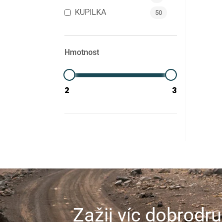
KUPILKA
50
PETZL
1
THULE
2
Hmotnost
ROBOT TROLLEY
8
KLYMIT
19
BioLite
4
WaterPORT
3
EXPRES MENU
51
Zažij víc dobrodru