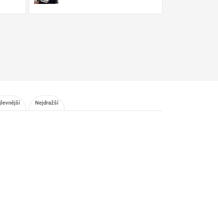
jlevnější
Nejdražší