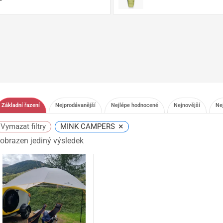
Základní řazení
Nejprodávanější
Nejlépe hodnocené
Nejnovější
Ne
×
Vymazat filtry
MINK CAMPERS
obrazen jediný výsledek