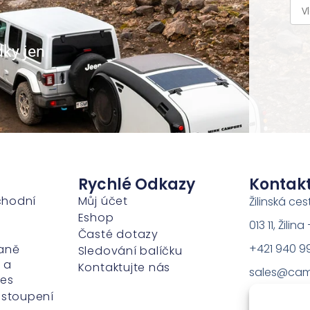
dky jen
Rychlé Odkazy
Kontak
chodní
Můj účet
Žilinská ces
Eshop
013 11, Žili
Časté dotazy
+421 940 9
aně
Sledování balíčku
 a
Kontaktujte nás
sales@cam
ies
dstoupení