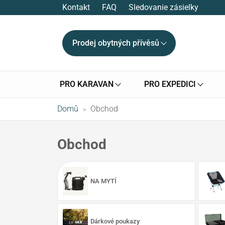
Kontakt
FAQ
Sledovanie zásielky
Prodej obytných přívěsů
PRO KARAVAN
PRO EXPEDICI
Domů
Obchod
>
Obchod
NA MYTÍ
Dárkové poukazy