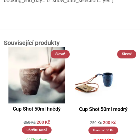
booking_end_day=”0″ show_date_selection=”yes”]
Související produkty
Sleva!
Sleva!
Cup Shot 50ml hnědý
Cup Shot 50ml modrý
200
Kč
200
Kč
250
Kč
250
Kč
Ušetříte:
50
Kč
Ušetříte:
50
Kč