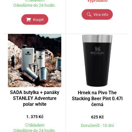
Skladem
Vyprodáno
Odesíláme do 24 hodin.
Více info
Koupit
SADA butylka + panáky
Hrnek na Pivo The
STANLEY Adventure
Stacking Beer Pint 0.47l
polar white
černá
1. 375
Kč
625
Kč
Skladem
Doručení5 - 10 dní
Odesíláme do 24 hodin.