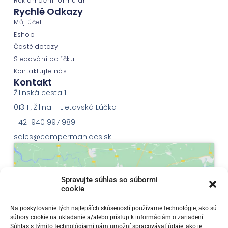
Reklamační formulář
Rychlé Odkazy
Můj účet
Eshop
Časté dotazy
Sledování balíčku
Kontaktujte nás
Kontakt
Žilinská cesta 1
013 11, Žilina – Lietavská Lúčka
+421 940 997 989
sales@campermaniacs.sk
Spravujte súhlas so súbormi
cookie
Klepnutím přijměte marketingové soubory
Na poskytovanie tých najlepších skúseností používame technológie, ako sú
súbory cookie na ukladanie a/alebo prístup k informáciám o zariadení.
cookie a povolte tento obsah
Súhlas s týmito technológiami nám umožní spracovávať údaje, ako je