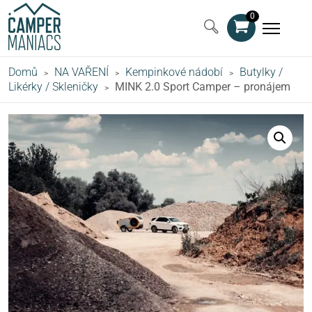
0
Domů
NA VAŘENÍ
Kempinkové nádobí
Butylky /
>
>
>
Likérky / Skleničky
MINK 2.0 Sport Camper – pronájem
>