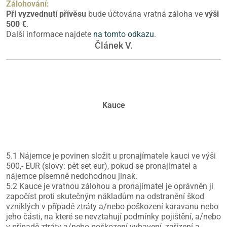
Zálohování:
Při vyzvednutí přívěsu
bude účtována vratná záloha ve
výši
500 €
.
Další informace najdete
na tomto odkazu
.
Článek V.
Kauce
5.1 Nájemce je povinen složit u pronajímatele kauci ve výši
500,- EUR (slovy: pět set eur), pokud se pronajímatel a
nájemce písemně nedohodnou jinak.
5.2 Kauce je vratnou zálohou a pronajímatel je oprávněn ji
započíst proti skutečným nákladům na odstranění škod
vzniklých v případě ztráty a/nebo poškození karavanu nebo
jeho části, na které se nevztahují podmínky pojištění, a/nebo
v případě ztráty a/nebo poškození vybavení, zařízení a