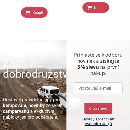
Koupit
Koupit
Přihlaste se k odběru
Zažij víc
novinek a
získejte
5% slevu
na první
dobrodružství
nákup.
Dostávej pravidelné tipy pro
kempování, novinky
ze světa
Chci slevu
campervanů
a exkluzivní
nabídky jen pro odběratele.
Zásady zpracování
osobních údajů