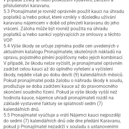
příslušenství karavanu.
5.3 Pronajímatel je rovněž oprávněn použít kauci na úhradu
poplatků a/nebo pokut, které vznikly v důsledku užívání
karavanu nájemcem v době od převzetí karavanu do jeho
vrácení. Záloha může být rovněž použita na úhradu
poplatků a/nebo sankcí vyplývajících ze smlouvy a těchto
VOP.
5.4 Výše škody se určuje zejména podle cen uvedených v
aktuálním katalogu Pronajímatele, skutečných nákladů na
opravu, pojistného plnění pojišťovny nebo jejich kombinací.
V případě, že škodu nelze vyčíslit, je pronajímatel oprávněn
zadržet celou kauci až do úplného vyřešení a vyčíslení
škody, nejdéle však po dobu devíti (9) kalendářních měsíců.
Pokud pronajímatel podá žalobu o náhradu škody k soudu,
prodlužuje se doba zadržení kauce až do pravomocného
skončení soudního řízení. Pokud je výše škody vyšší než
hodnota kauce, nájemce uhradí pronajímateli rozdíl na
základě vystavené faktury se splatností sedm (7)
kalendářních dnů.
5.5 Pronajímatel vyúčtuje a vrátí Nájemci kauci nejpozději
do sedmi (7) kalendářních dnů ode dne předání Karavanu,
pokud ji Pronajímatel nezadrží v souladu s ustanoveními