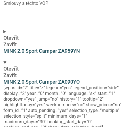
Smlouvy a těchto VOP.
Otevřít
Zavřít
MINK 2.0 Sport Camper ZA959YN
Otevřít
Zavřít
MINK 2.0 Sport Camper ZA090YO
[wpbs id=”2″ title=”z” legend=”yes” legend_position=”side”
display=”2″ year=”0″ month=”0″ language=”sk” start=”1″
dropdown=”yes” jump=”no” history=”1″ tooltip=”2″
highlighttoday=”yes” weeknumbers=”no” show_prices=”no”
form_id=”1″ auto_pending=”yes” selection_type=”multiple”
selection_style=”split” minimum_days=”1″
maximum_days=”30″ booking_start_day=”0″